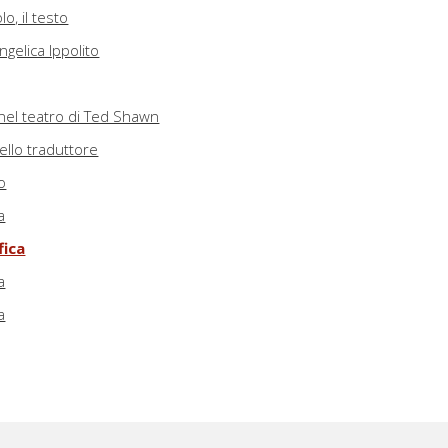
lo, il testo
gelica Ippolito
 nel teatro di Ted Shawn
ello traduttore
o
a
fica
a
a
a