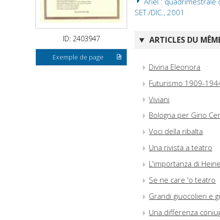
Ariel : quadrimestrale d
SET./DIC., 2001
ID: 2403947
ARTICLES DU MÊME
Exemple de page
Divina Eleonora
Futurismo 1909-194
Viviani
Bologna per Gino Cer
Voci della ribalta
Una rivista a teatro
L'importanza di Hein
Se ne care 'o teatro
Grandi giuocolieri e gi
Una differenza coniu