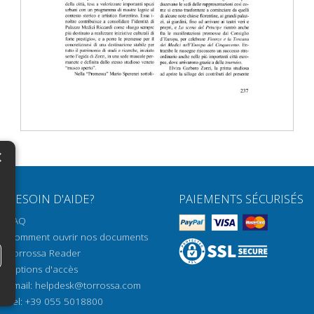
×
N
BESOIN D'AIDE?
PAIEMENTS SÉCURISÉS
H
FAQ
H
Comment ouvrir nos documents
Torrossa Reader
H
Options d'accès
N
Email:
helpdesk@torrossa.com
Tel:
+39 055 5018800