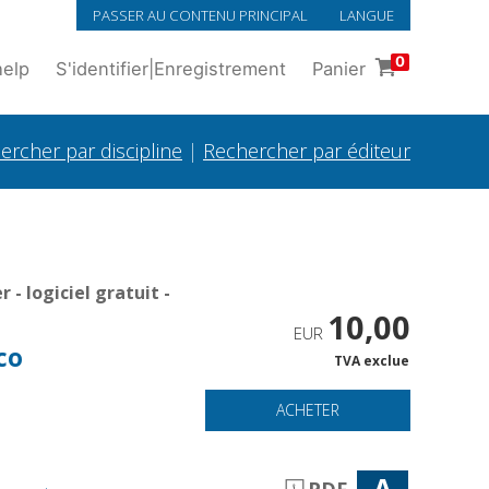
PASSER AU CONTENU PRINCIPAL
LANGUE
0
help
S'identifier
|
Enregistrement
Panier
ercher par discipline
|
Rechercher par éditeur
- logiciel gratuit -
10,00
EUR
co
TVA exclue
ACHETER
A