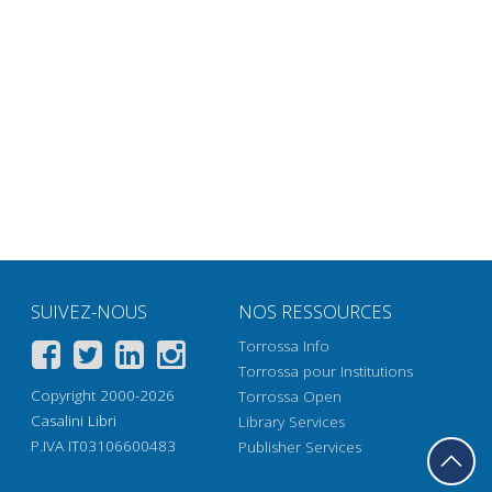
SUIVEZ-NOUS
NOS RESSOURCES
Torrossa Info
Torrossa pour Institutions
Copyright 2000-2026
Torrossa Open
Casalini Libri
Library Services
P.IVA IT03106600483
Publisher Services