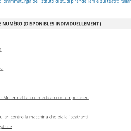
i drammaturgia dell'istituto di studi pirandelliani e sul teatro ita
 NUMÉRO (DISPONIBLES INDIVIDUELLEMENT)
4
vi
er Müller nel teatro mediceo contemporaneo
ullari contro la macchina che pialla i teatranti
gatrice