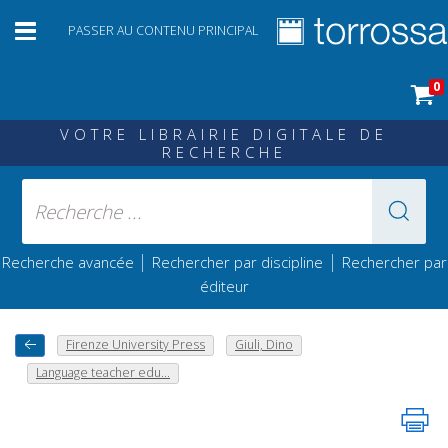
PASSER AU CONTENU PRINCIPAL
0
VOTRE LIBRAIRIE DIGITALE DE
RECHERCHE
|
|
Recherche avancée
Rechercher par discipline
Rechercher par
éditeur
Firenze University Press
Giuli, Dino
Language teacher edu...