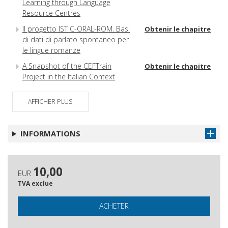
Learning through Language
Resource Centres
Il progetto IST C-ORAL-ROM. Basi
Obtenir le chapitre
di dati di parlato spontaneo per
le lingue romanze
A Snapshot of the CEFTrain
Obtenir le chapitre
Project in the Italian Context
Aspetti e problemi per la
Obtenir le chapitre
AFFICHER PLUS
formazione in rete dei docenti di
L2
Intelligenza collettiva e comunità
Obtenir le chapitre
INFORMATIONS
di pratica in ambito didattico
Preparare materiali per i propri
Obtenir le chapitre
discenti
10,00
EUR
Il teatro dei burattini
Obtenir le chapitre
TVA exclue
nell'insegnamento della Lingua2
ACHETER
L'insegnante di Lingua Inglese
Obtenir le chapitre
nella scuola primaria italiana