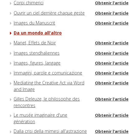
Corpi chimerici
Obtenir l'article
Ouvrir un ciel derrière chaque geste
Obtenir l'article
Images du Manuscrit
Obtenir l'article
Da un mondo all'altro
Manet, Effets de Noir
Obtenir l'article
Images stendhaliennes
Obtenir l'article
Images, figures, langage
Obtenir l'article
Immagini, parole e comunicazione
Obtenir l'article
Mediating the Creative Act via Word
Obtenir l'article
and Image
Gilles Deleuze, le philosophe des
Obtenir l'article
rencontres
Le musée imaginaire d'une
Obtenir l'article
génération
Dalla crisi della mimesi all'astrazione
Obtenir l'article