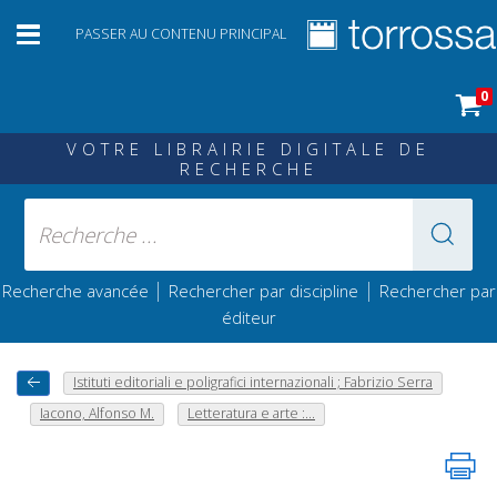
PASSER AU CONTENU PRINCIPAL
0
VOTRE LIBRAIRIE DIGITALE DE
RECHERCHE
|
|
Recherche avancée
Rechercher par discipline
Rechercher par
éditeur
Istituti editoriali e poligrafici internazionali ; Fabrizio Serra
Iacono, Alfonso M.
Letteratura e arte :...