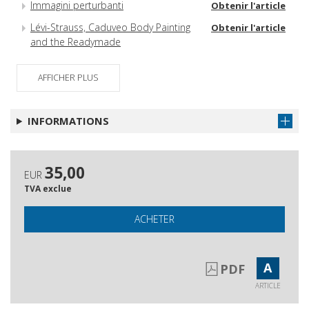
Immagini perturbanti
Obtenir l'article
Lévi-Strauss, Caduveo Body Painting
Obtenir l'article
and the Readymade
Magazzino dell'immemoriale
Obtenir l'article
AFFICHER PLUS
INFORMATIONS
35,00
EUR
TVA exclue
ACHETER
A
PDF
ARTICLE