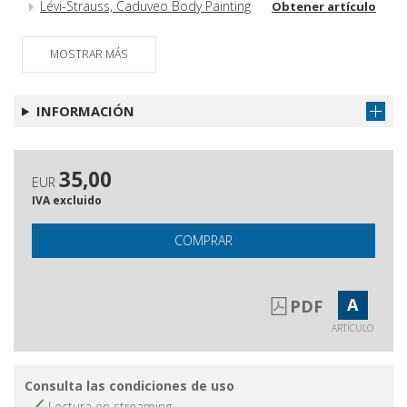
Lévi-Strauss, Caduveo Body Painting
Obtener artículo
and the Readymade
Magazzino dell'immemoriale
Obtener artículo
MOSTRAR MÁS
INFORMACIÓN
35,00
EUR
IVA excluido
COMPRAR
A
PDF
ARTÍCULO
Consulta las condiciones de uso
Lectura en streaming