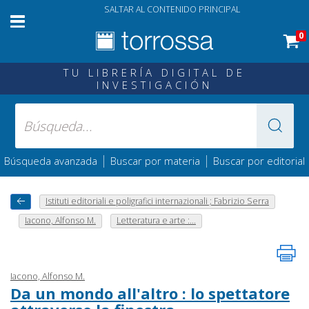
SALTAR AL CONTENIDO PRINCIPAL
0
TU LIBRERÍA DIGITAL DE
INVESTIGACIÓN
|
|
Búsqueda avanzada
Buscar por materia
Buscar por editorial
Istituti editoriali e poligrafici internazionali ; Fabrizio Serra
Iacono, Alfonso M.
Letteratura e arte :...
Iacono, Alfonso M.
Da un mondo all'altro : lo spettatore