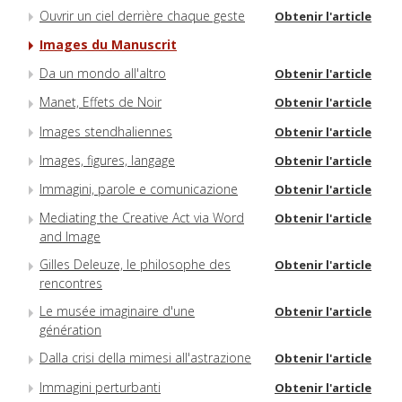
Ouvrir un ciel derrière chaque geste
Obtenir l'article
Images du Manuscrit
Da un mondo all'altro
Obtenir l'article
Manet, Effets de Noir
Obtenir l'article
Images stendhaliennes
Obtenir l'article
Images, figures, langage
Obtenir l'article
Immagini, parole e comunicazione
Obtenir l'article
Mediating the Creative Act via Word
Obtenir l'article
and Image
Gilles Deleuze, le philosophe des
Obtenir l'article
rencontres
Le musée imaginaire d'une
Obtenir l'article
génération
Dalla crisi della mimesi all'astrazione
Obtenir l'article
Immagini perturbanti
Obtenir l'article