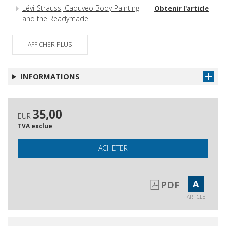
Lévi-Strauss, Caduveo Body Painting
Obtenir l'article
and the Readymade
Magazzino dell'immemoriale
Obtenir l'article
AFFICHER PLUS
INFORMATIONS
35,00
EUR
TVA exclue
ACHETER
A
PDF
ARTICLE