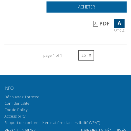
ACHETER
A
PDF
ARTICLE
page 1 of 1
INFO
Découvrez Torrossa
Confidentialité
Cookie Policy
Accessibility
Rapport de conformité en matière d'accessibilité (VPAT)
BESOIN D'AIDE?
PAIEMENTS SÉCURISÉS