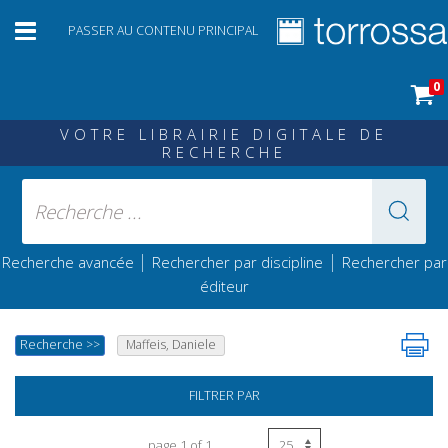
PASSER AU CONTENU PRINCIPAL
0
VOTRE LIBRAIRIE DIGITALE DE
RECHERCHE
|
|
Recherche avancée
Rechercher par discipline
Rechercher par
éditeur
Recherche
>>
Maffeis, Daniele
FILTRER PAR
page 1 of 1