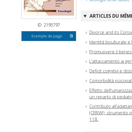
ARTICLES DU MÊME
ID: 2195797
Divorce and its Cons
Exemple de page
Identità biculturale e
Promuovere il benes
L'attaccamento ai gen
Deficit cognitivi e di
Comorbidità psicopatol
Effetto dell'umanizzaz
un reparto di pediatr
Contributo all'adatt
(CRRWI), strumento pe
118.