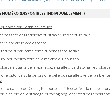
 NUMÉRO (DISPONIBLES INDIVIDUELLEMENT)
equences for Health of Families
 benessere degli adolescenti stranieri residenti in Italia
sere sociale in adolescenza
itori ed ai pari come fonte di benessere sociale
sturbi neuropsichiatrici nella malattia di Parkinson
ogica e qualità della vita in pazienti affetti da distonia neurologic
ione pittorica sulla percezione delle qualità affettive dell'ambiente
ia
amento italiano del Coping Responses of Rescue Workers Inventor
r lo studio delle strategie di coping negli operatori dell'emergenz