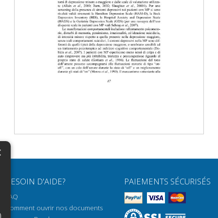
×
N
BESOIN D'AIDE?
PAIEMENTS SÉCURISÉS
H
FAQ
H
Comment ouvrir nos documents