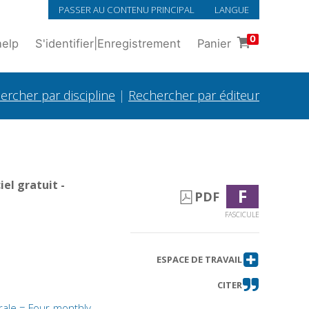
PASSER AU CONTENU PRINCIPAL
LANGUE
0
help
S'identifier
|
Enregistrement
Panier
ercher par discipline
|
Rechercher par éditeur
el gratuit -
F
PDF
FASCICULE
ESPACE DE TRAVAIL
CITER
trale = Four-monthly