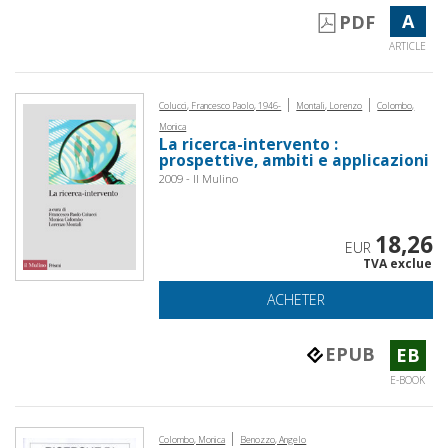
A
PDF
ARTICLE
|
|
Colucci, Francesco Paolo, 1946-
Montali, Lorenzo
Colombo,
Monica
La ricerca-intervento :
prospettive, ambiti e applicazioni
2009 - Il Mulino
18,26
EUR
TVA exclue
ACHETER
EPUB
EB
E-BOOK
|
Colombo, Monica
Benozzo, Angelo