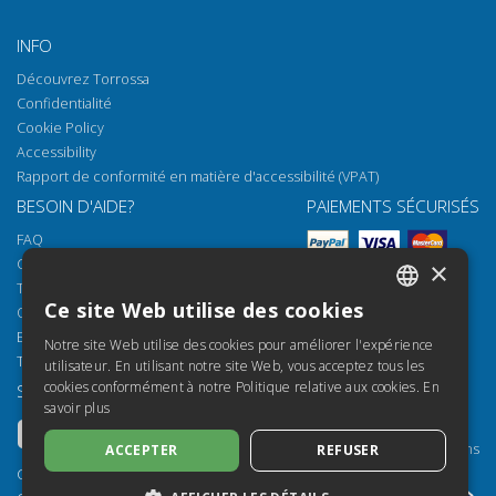
INFO
Découvrez Torrossa
Confidentialité
Cookie Policy
Accessibility
Rapport de conformité en matière d'accessibilité (VPAT)
BESOIN D'AIDE?
PAIEMENTS SÉCURISÉS
FAQ
Comment ouvrir nos documents
×
Torrossa Reader
Ce site Web utilise des cookies
Options d'accès
ITALIAN
Email:
helpdesk@torrossa.com
Notre site Web utilise des cookies pour améliorer l'expérience
SPANISH
Tel:
+39 055 5018800
utilisateur. En utilisant notre site Web, vous acceptez tous les
cookies conformément à notre Politique relative aux cookies.
En
SUIVEZ-NOUS
NOS RESSOURCES
FRENCH
savoir plus
Torrossa Info
ENGLISH
Torrossa pour Institutions
ACCEPTER
REFUSER
GERMAN
Torrossa Open
Copyright 2000-2026