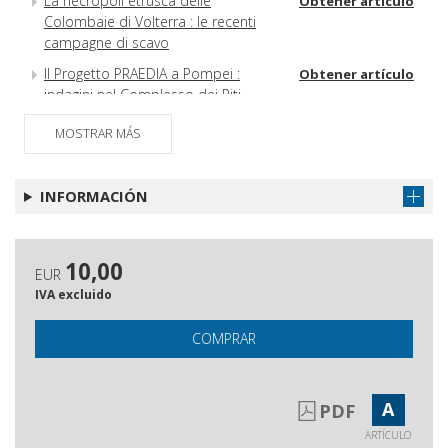
La necropoli etrusca delle
Obtener artículo
Colombaie di Volterra : le recenti
campagne di scavo
Il Progetto PRAEDIA a Pompei :
Obtener artículo
indagini nel Complesso dei Riti
Magici (2021-2022)
MOSTRAR MÁS
La campagna 2022 dell'Università di Pisa nella
necropoli Nord a Hierapolis di Frigia
INFORMACIÓN
Le domus romane di piazza Andrea
Obtener artículo
del Sarto a Pisa
Lo scavo del giardino di San Sisto a
Obtener artículo
10,00
Pisa (campagne 2020-22)
EUR
IVA excluido
COMPRAR
A
PDF
ARTÍCULO