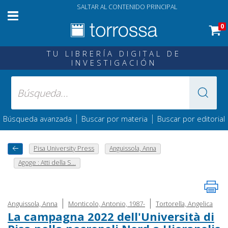
SALTAR AL CONTENIDO PRINCIPAL
0
TU LIBRERÍA DIGITAL DE
INVESTIGACIÓN
|
|
Búsqueda avanzada
Buscar por materia
Buscar por editorial
Pisa University Press
Anguissola, Anna
Agoge : Atti della S...
|
|
Anguissola, Anna
Monticolo, Antonio, 1987-
Tortorella, Angelica
La campagna 2022 dell'Università di