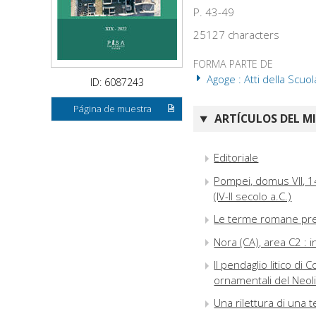
P. 43-49
25127 characters
FORMA PARTE DE
Agoge : Atti della Scuol
ID: 6087243
Página de muestra
ARTÍCULOS DEL M
Editoriale
Pompei, domus VII, 14
(IV-II secolo a.C.)
Le terme romane pres
Nora (CA), area C2 : i
Il pendaglio litico d
ornamentali del Neoli
Una rilettura di una t