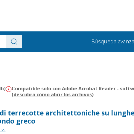
Búsqueda avanz
Mb)
Compatible solo con Adobe Acrobat Reader - softw
(
descubra cómo abrir los archivos
)
di terrecotte architettoniche su lungh
ondo greco
ess