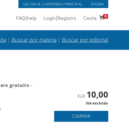
SALTAR AL CONTENIDO PRINCIPAL
IDIOMA
0
FAQ
|
help
Login
|
Registro
Cesta
ada
|
Buscar por materia
|
Buscar por editorial
are gratuito -
10,00
EUR
IVA excluido
e
COMPRAR