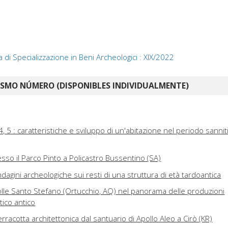
a di Specializzazione in Beni Archeologici : XIX/2022
ISMO NÚMERO (DISPONIBLES INDIVIDUALMENTE)
, 5 : caratteristiche e sviluppo di un'abitazione nel periodo sannit
so il Parco Pinto a Policastro Bussentino (SA)
ndagini archeologiche sui resti di una struttura di età tardoantica
i Colle Santo Stefano (Ortucchio, AQ) nel panorama delle produzioni
tico antico
erracotta architettonica dal santuario di Apollo Aleo a Cirò (KR)