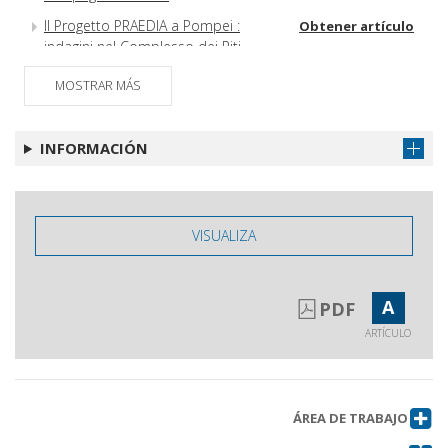
Il Progetto PRAEDIA a Pompei :
Obtener artículo
indagini nel Complesso dei Riti
Magici (2021-2022)
MOSTRAR MÁS
La campagna 2022 dell'Università di
Obtener artículo
Pisa nella necropoli Nord a
Hierapolis di Frigia
INFORMACIÓN
Le domus romane di piazza Andrea
Obtener artículo
del Sarto a Pisa
Lo scavo del giardino di San Sisto a
Obtener artículo
VISUALIZA
Pisa (campagne 2020-22)
A
PDF
ARTÍCULO
ÁREA DE TRABAJO