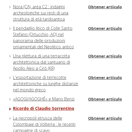
Nora (CA), area C2 : indagini
Obtener artículo
archeologiche sui resti di una
struttura di età tardoantica
Il pendaglio litico di Colle Santo
Obtener artículo
Stefano (Ortucchio, AQ) nel
panorama delle produzioni
ornamentali del Neolitico antico
Una rilettura di una terracotta
Obtener artículo
architettonica dal santuario di
Apollo Aleo a Cirò (KR)
L'esportazione di terrecotte
Obtener artículo
architettoniche su lunghe distanze
nel mondo greco
«AGOGI/AGOGHÉ» e Mario Benzi
Obtener artículo
Ricordo di Claudio Sorrentino
La necropoli etrusca delle
Obtener artículo
Colombaie di Volterra : le recenti
campagne di scavo