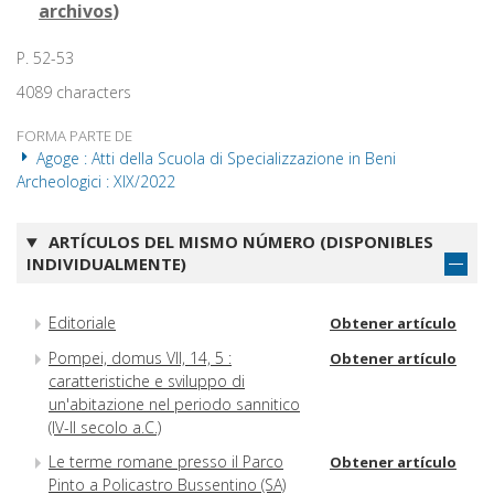
archivos
)
P. 52-53
4089 characters
FORMA PARTE DE
Agoge : Atti della Scuola di Specializzazione in Beni
Archeologici : XIX/2022
ARTÍCULOS DEL MISMO NÚMERO (DISPONIBLES
INDIVIDUALMENTE)
Editoriale
Obtener artículo
Pompei, domus VII, 14, 5 :
Obtener artículo
caratteristiche e sviluppo di
un'abitazione nel periodo sannitico
(IV-II secolo a.C.)
Le terme romane presso il Parco
Obtener artículo
Pinto a Policastro Bussentino (SA)