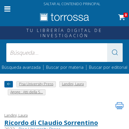
SALTAR AL CONTENIDO PRINCIPAL
0
TU LIBRERÍA DIGITAL DE
INVESTIGACIÓN
|
|
Búsqueda avanzada
Buscar por materia
Buscar por editorial
Pisa University Press
Landini, Laura
Agoge : Atti della S...
Landini, Laura
Ricordo di Claudio Sorrentino