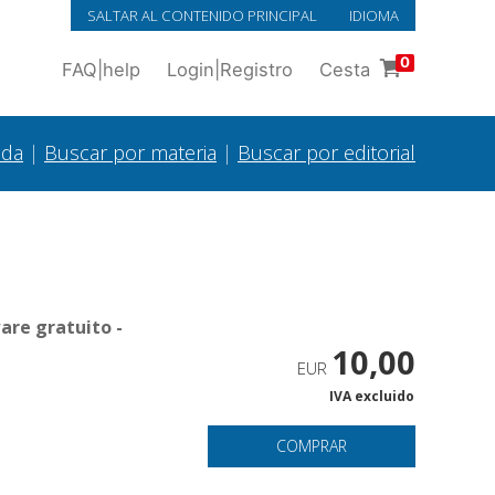
SALTAR AL CONTENIDO PRINCIPAL
IDIOMA
0
FAQ
|
help
Login
|
Registro
Cesta
ada
|
Buscar por materia
|
Buscar por editorial
are gratuito -
10,00
EUR
IVA excluido
COMPRAR