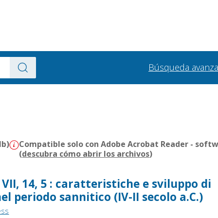
Búsqueda avanz
Mb)
Compatible solo con Adobe Acrobat Reader - softw
(
descubra cómo abrir los archivos
)
II, 14, 5 : caratteristiche e sviluppo di
l periodo sannitico (IV-II secolo a.C.)
ess