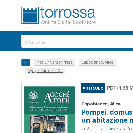
Pisa University Press
Capobianco, Alice
Agoge : Atti della S...
PDF (1,55 
ARTÍCULO
Capobianco, Alice
Pompei, domus V
un'abitazione ne
2022 -
Pisa University Pr