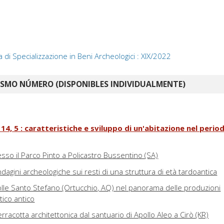
a di Specializzazione in Beni Archeologici : XIX/2022
ISMO NÚMERO (DISPONIBLES INDIVIDUALMENTE)
14, 5 : caratteristiche e sviluppo di un'abitazione nel period
so il Parco Pinto a Policastro Bussentino (SA)
ndagini archeologiche sui resti di una struttura di età tardoantica
i Colle Santo Stefano (Ortucchio, AQ) nel panorama delle produzioni
tico antico
erracotta architettonica dal santuario di Apollo Aleo a Cirò (KR)