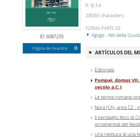
P. 8-14
28365 characters
FORMA PARTE DE
Agoge : Atti della Scuol
ID: 6087235
Página de muestra
ARTÍCULOS DEL M
Editoriale
Pompei, domus VII, 
secolo a.C.)
Le terme romane pres
Nora (CA), area C2 : i
Il pendaglio litico d
ornamentali del Neoli
Una rilettura di una t