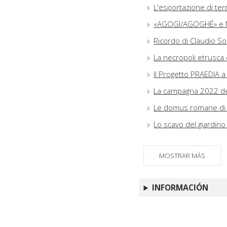
L'esportazione di te
«AGOGI/AGOGHÉ» e M
Ricordo di Claudio S
La necropoli etrusca 
Il Progetto PRAEDIA a
La campagna 2022 dell
Le domus romane di p
Lo scavo del giardin
MOSTRAR MÁS
INFORMACIÓN