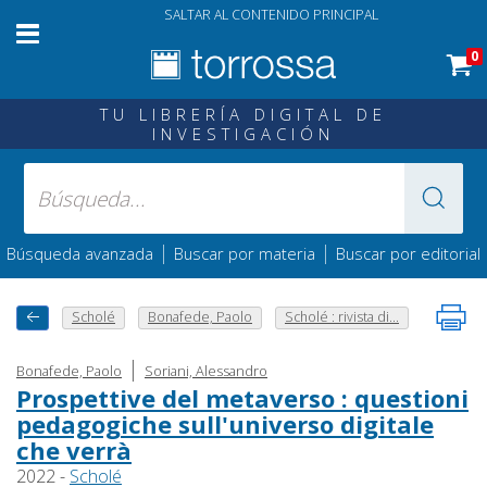
SALTAR AL CONTENIDO PRINCIPAL
0
TU LIBRERÍA DIGITAL DE
INVESTIGACIÓN
|
|
Búsqueda avanzada
Buscar por materia
Buscar por editorial
Scholé
Bonafede, Paolo
Scholé : rivista di...
|
Bonafede, Paolo
Soriani, Alessandro
Prospettive del metaverso : questioni
pedagogiche sull'universo digitale
che verrà
2022 -
Scholé