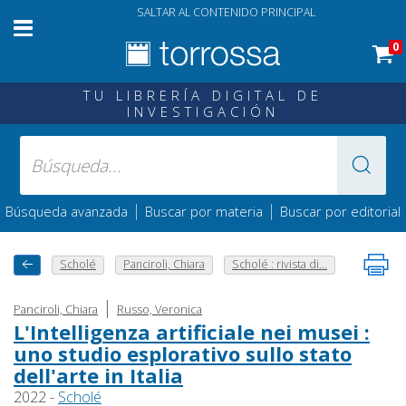
SALTAR AL CONTENIDO PRINCIPAL
0
TU LIBRERÍA DIGITAL DE
INVESTIGACIÓN
|
|
Búsqueda avanzada
Buscar por materia
Buscar por editorial
Scholé
Panciroli, Chiara
Scholé : rivista di...
|
Panciroli, Chiara
Russo, Veronica
L'Intelligenza artificiale nei musei :
uno studio esplorativo sullo stato
dell'arte in Italia
2022 -
Scholé