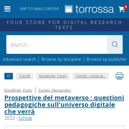
0
SKIP TO MAIN CONTENT
YOUR STORE FOR DIGITAL RESEARCH
TEXTS
|
|
Advanced search
Browse by discipline
Browse by publisher
Scholé
Bonafede, Paolo
Scholé : rivista di...
|
Bonafede, Paolo
Soriani, Alessandro
Prospettive del metaverso : questioni
pedagogiche sull'universo digitale
che verrà
2022 -
Scholé