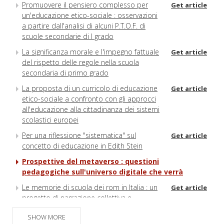
Promuovere il pensiero complesso per
Get article
un'educazione etico-sociale : osservazioni
a partire dall'analisi di alcuni P.T.O.F. di
scuole secondarie di I grado
La significanza morale e l'impegno fattuale
Get article
del rispetto delle regole nella scuola
secondaria di primo grado
La proposta di un curricolo di educazione
Get article
etico-sociale a confronto con gli approcci
all'educazione alla cittadinanza dei sistemi
scolastici europei
Per una riflessione "sistematica" sul
Get article
concetto di educazione in Edith Stein
Prospettive del metaverso : questioni
pedagogiche sull'universo digitale che verrà
Le memorie di scuola dei rom in Italia : un
Get article
progetto di narrazione collettiva e
pubblica
SHOW MORE
Investigating older people's media
Get article