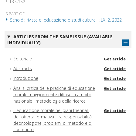
P. 137-152
IS PART OF
Scholé : rivista di educazione e studi culturali : LX, 2, 2022
ARTICLES FROM THE SAME ISSUE (AVAILABLE
INDIVIDUALLY)
Editoriale
Get article
Abstracts
Get article
Introduzione
Get article
Analisi critica delle pratiche di educazione
Get article
morale maggiormente diffuse in ambito
nazionale : metodologia della ricerca
L'educazione morale nei piani triennali
Get article
dell'offerta formativa : fra responsabilità
deontologiche, problemi di metodo e di
contenuto