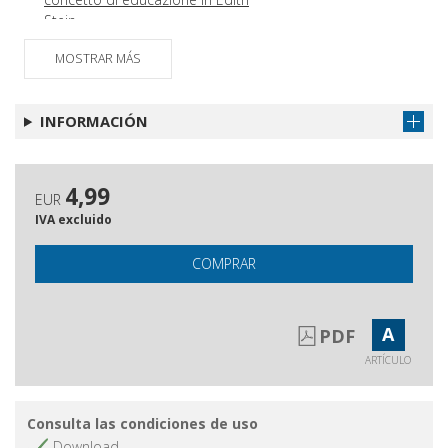
Stein
Prospettive del metaverso :
Obtener artículo
MOSTRAR MÁS
questioni pedagogiche sull'universo
digitale che verrà
INFORMACIÓN
Le memorie di scuola dei rom in
Obtener artículo
Italia : un progetto di narrazione
collettiva e pubblica
4,99
Investigating older people's media
Obtener artículo
EUR
repertoires : the intergenerational
IVA excluido
interview as a research and
pedagogical tool
COMPRAR
Il colonialismo liberale nei manuali
Obtener artículo
scolastici liceali : limiti di una
A
PDF
narrazione storica
ARTÍCULO
Digital storytelling as a community
Obtener artículo
and participatory dimension
Teaching Performative Scale (TPS) :
Obtener artículo
Consulta las condiciones de uso
uno strumento per rilevare la
Download