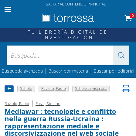
SALTAR AL CONTENIDO PRINCIPAL
0
TU LIBRERÍA DIGITAL DE
INVESTIGACIÓN
|
|
Búsqueda avanzada
Buscar por materia
Buscar por editorial
Scholé
Raviolo, Paolo
Scholé : rivista di...
|
Raviolo, Paolo
Pasta, Stefano
Mediawar : tecnologie e conflitto
nella guerra Russia-Ucraina :
rappresentazione mediale e
discorsivizzazione nel web sociale