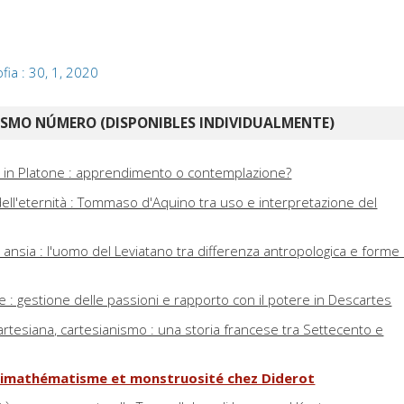
ofia : 30, 1, 2020
ISMO NÚMERO (DISPONIBLES INDIVIDUALMENTE)
ale in Platone : apprendimento o contemplazione?
dell'eternità : Tommaso d'Aquino tra uso e interpretazione del
e ansia : l'uomo del Leviatano tra differenza antropologica e forme 
e : gestione delle passioni e rapporto con il potere in Descartes
cartesiana, cartesianismo : una storia francese tra Settecento e
antimathématisme et monstruosité chez Diderot