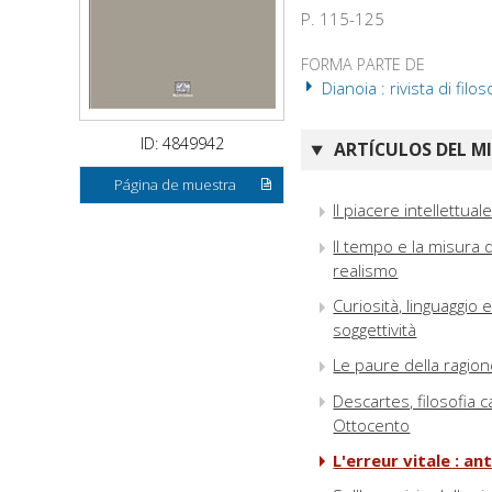
P. 115-125
FORMA PARTE DE
Dianoia : rivista di filos
ID: 4849942
ARTÍCULOS DEL M
Página de muestra
Il piacere intellettu
Il tempo e la misura 
realismo
Curiosità, linguaggio 
soggettività
Le paure della ragion
Descartes, filosofia 
Ottocento
L'erreur vitale : 