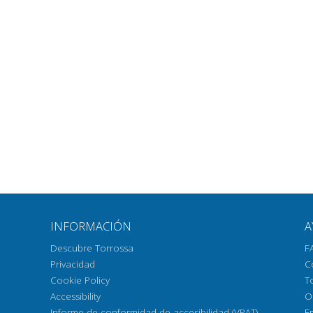
INFORMACIÓN
A
Descubre Torrossa
F
Privacidad
C
Cookie Policy
T
Accessibility
O
Informe de conformidad de accesibilidad (VPAT)
E