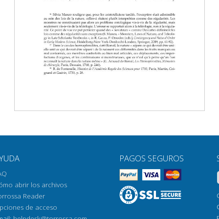
YUDA
PAGOS SEGUROS
AQ
ómo abrir los archivos
orrossa Reader
pciones de acceso
mail:
helpdesk@torrossa.com