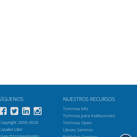
SÍGUENOS
NUESTROS RECURSOS
Torrossa Info
Torrossa para Instituciones
Copyright 2000-2026
Torrossa Open
Casalini Libri
Library Services
P.IVA IT03106600483
Publisher Services