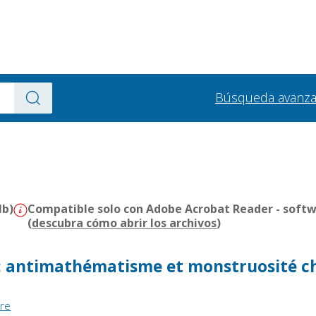
Búsqueda avanz
Mb)
Compatible solo con Adobe Acrobat Reader - softw
(
descubra cómo abrir los archivos
)
e : antimathématisme et monstruosité c
ore