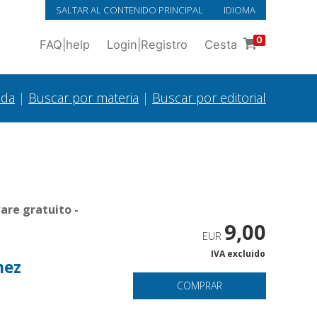
SALTAR AL CONTENIDO PRINCIPAL
IDIOMA
0
FAQ
|
help
Login
|
Registro
Cesta
ada
|
Buscar por materia
|
Buscar por editorial
are gratuito -
9,00
EUR
IVA excluido
hez
COMPRAR