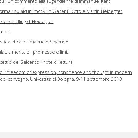
virtù : un commento alla Tugendlehre di Immanuel Kant
a forma : su alcuni motivi in Walter F. Otto e Martin Heidegger
ello Schelling di Heidegger
landri
a sfida etica di Emanuele Severino
lattia mentale : promesse e limiti
cettici del Seicento : note di lettura
di : freedom of expression, conscience and thought in modern
 del convegno, Università di Bologna, 9-11 settembre 2019