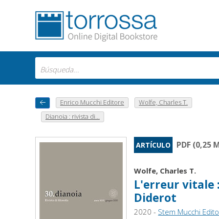
Enrico Mucchi Editore
Wolfe, Charles T.
Dianoia : rivista di...
PDF (0,25 
ARTÍCULO
Wolfe, Charles T.
L'erreur vital
Diderot
2020 -
Stem Mucchi Edit