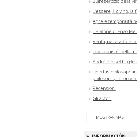
Sull'esercizio della 
L'essere, il divino, l
Agire e temporalità n
Il Platone di Enzo Me
Verità, necessità e l
I meccanismi della ma
André Pessel tra gli s
Libertas philosophan
philosophy : cronaca
Recensioni
Gli autori
MOSTRAR MÁS
INFORMACIÓN