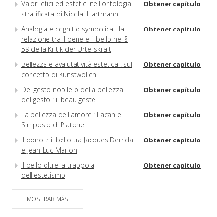
Valori etici ed estetici nell'ontologia
Obtener capítulo
stratificata di Nicolai Hartmann
Analogia e cognitio symbolica : la
Obtener capítulo
relazione tra il bene e il bello nel §
59 della Kritik der Urteilskraft
Bellezza e avalutatività estetica : sul
Obtener capítulo
concetto di Kunstwollen
Del gesto nobile o della bellezza
Obtener capítulo
del gesto : il beau geste
La bellezza dell'amore : Lacan e il
Obtener capítulo
Simposio di Platone
Il dono e il bello tra Jacques Derrida
Obtener capítulo
e Jean-Luc Marion
Il bello oltre la trappola
Obtener capítulo
dell'estetismo
Icona e bellezza nella riflessione
Obtener capítulo
MOSTRAR MÁS
russa contemporanea
Estetica ed etica del corpo
Obtener capítulo