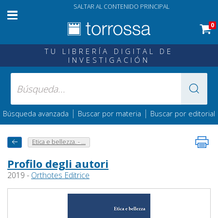
SALTAR AL CONTENIDO PRINCIPAL
0
TU LIBRERÍA DIGITAL DE
INVESTIGACIÓN
|
|
Búsqueda avanzada
Buscar por materia
Buscar por editorial
Etica e bellezza. - ...
Profilo degli autori
2019 -
Orthotes Editrice