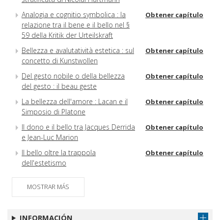
Analogia e cognitio symbolica : la
Obtener capítulo
relazione tra il bene e il bello nel §
59 della Kritik der Urteilskraft
Bellezza e avalutatività estetica : sul
Obtener capítulo
concetto di Kunstwollen
Del gesto nobile o della bellezza
Obtener capítulo
del gesto : il beau geste
La bellezza dell'amore : Lacan e il
Obtener capítulo
Simposio di Platone
Il dono e il bello tra Jacques Derrida
Obtener capítulo
e Jean-Luc Marion
Il bello oltre la trappola
Obtener capítulo
dell'estetismo
Icona e bellezza nella riflessione
Obtener capítulo
MOSTRAR MÁS
russa contemporanea
Estetica ed etica del corpo
Obtener capítulo
femminile in Julia Kristeva
INFORMACIÓN