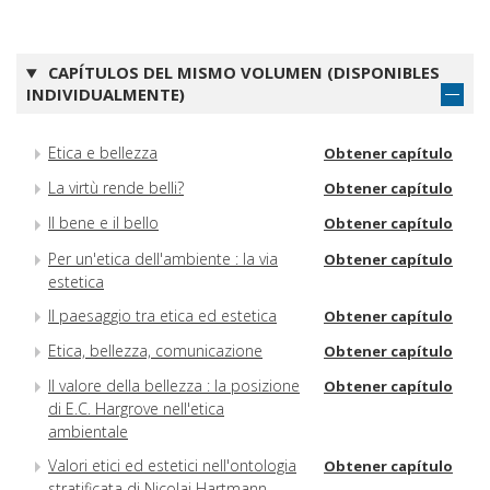
CAPÍTULOS DEL MISMO VOLUMEN (DISPONIBLES
INDIVIDUALMENTE)
Etica e bellezza
Obtener capítulo
La virtù rende belli?
Obtener capítulo
Il bene e il bello
Obtener capítulo
Per un'etica dell'ambiente : la via
Obtener capítulo
estetica
Il paesaggio tra etica ed estetica
Obtener capítulo
Etica, bellezza, comunicazione
Obtener capítulo
Il valore della bellezza : la posizione
Obtener capítulo
di E.C. Hargrove nell'etica
ambientale
Valori etici ed estetici nell'ontologia
Obtener capítulo
stratificata di Nicolai Hartmann