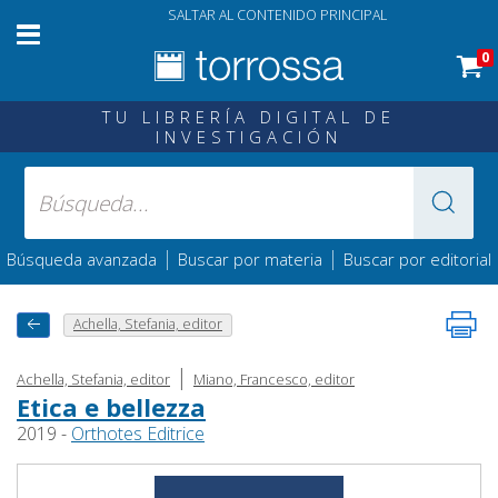
SALTAR AL CONTENIDO PRINCIPAL
0
TU LIBRERÍA DIGITAL DE
INVESTIGACIÓN
|
|
Búsqueda avanzada
Buscar por materia
Buscar por editorial
Achella, Stefania, editor
|
Achella, Stefania, editor
Miano, Francesco, editor
Etica e bellezza
2019 -
Orthotes Editrice