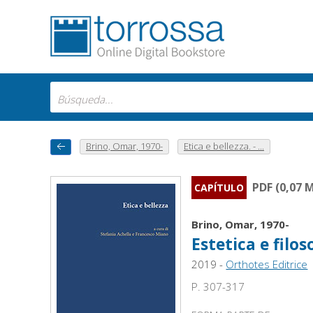
Brino, Omar, 1970-
Etica e bellezza. - ...
PDF (0,07 
CAPÍTULO
Brino, Omar, 1970-
Estetica e filos
2019 -
Orthotes Editrice
P. 307-317