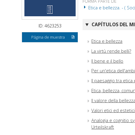
FORMA PARTE DE
Etica e bellezza. - ( Soci
CAPÍTULOS DEL M
ID: 4623253
Página de muestra
Etica e bellezza
La virtù rende belli?
Il bene e il bello
Per un'etica dell'ambi
Il paesaggio tra etica
Etica, bellezza, comu
Il valore della bellez
Valori etici ed estetic
Analogia e cognitio sym
Urteilskraft