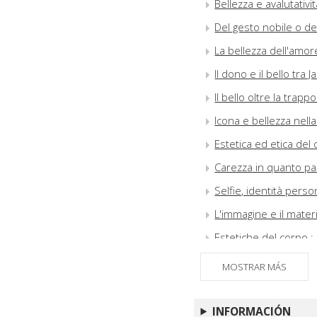
Bellezza e avalutativi
Del gesto nobile o del
La bellezza dell'amor
Il dono e il bello tra
Il bello oltre la trapp
Icona e bellezza nel
Estetica ed etica del 
Carezza in quanto pa
Selfie, identità perso
L'immagine e il materia
Estetiche del corpo : l
Nuovi media e bellezz
MOSTRAR MÁS
L'organo della bellez
Tutto è compiuto : est
INFORMACIÓN