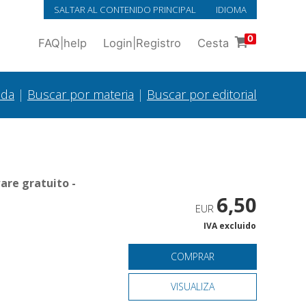
SALTAR AL CONTENIDO PRINCIPAL
IDIOMA
0
FAQ
|
help
Login
|
Registro
Cesta
ada
|
Buscar por materia
|
Buscar por editorial
are gratuito -
6,50
EUR
IVA excluido
COMPRAR
VISUALIZA