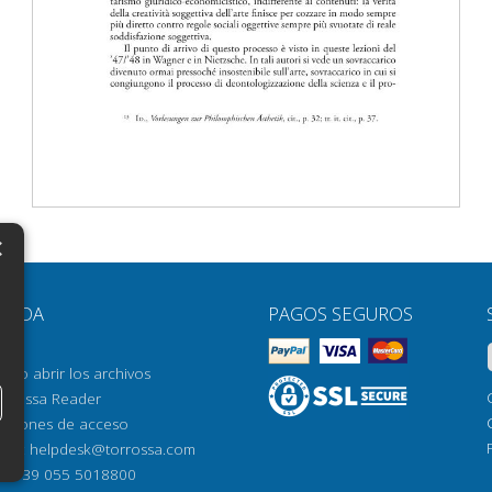
×
N
YUDA
PAGOS SEGUROS
H
AQ
H
ómo abrir los archivos
orrossa Reader
H
pciones de acceso
N
mail:
helpdesk@torrossa.com
l:
+39 055 5018800