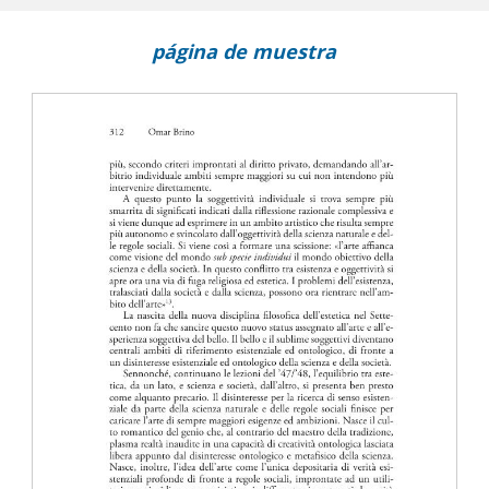
icale nella proporzione saggiamente coveniente delle facoltà
página de muestra
 pratica in Joachim Ritter
ità nella riflessione politica di Jacques Maritain
le tra (de)potenziamento, condivisione e responsabilità