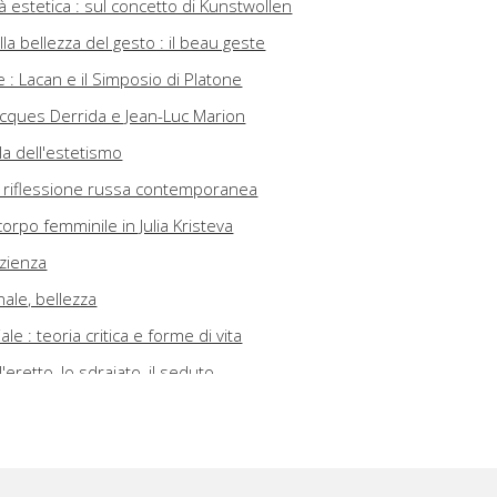
tà estetica : sul concetto di Kunstwollen
la bellezza del gesto : il beau geste
e : Lacan e il Simposio di Platone
 Jacques Derrida e Jean-Luc Marion
ola dell'estetismo
la riflessione russa contemporanea
corpo femminile in Julia Kristeva
zienza
nale, bellezza
le : teoria critica e forme di vita
'eretto, lo sdraiato, il seduto
a : la narrazione estetica del sé tra potenziamento e falsificazion
za morale : tra ammirazione e vie emozionali negative
etica della compiutezza, pratiche di parzialità