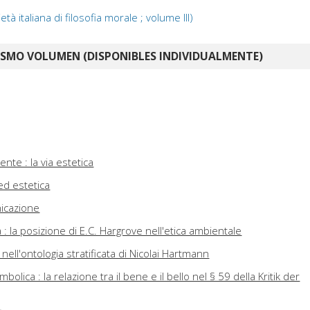
età italiana di filosofia morale ; volume III)
ISMO VOLUMEN (DISPONIBLES INDIVIDUALMENTE)
ente : la via estetica
 ed estetica
nicazione
za : la posizione di E.C. Hargrove nell'etica ambientale
i nell'ontologia stratificata di Nicolai Hartmann
bolica : la relazione tra il bene e il bello nel § 59 della Kritik der