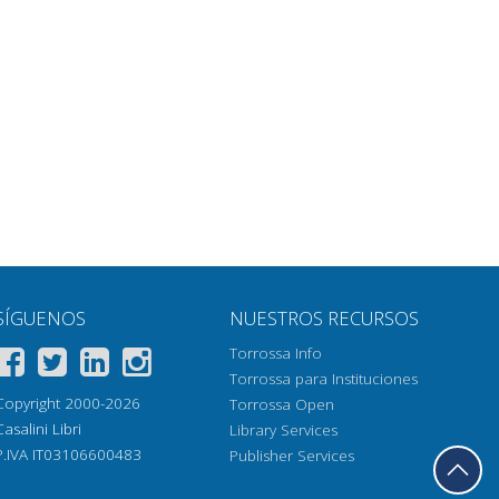
SÍGUENOS
NUESTROS RECURSOS
Torrossa Info
Torrossa para Instituciones
Copyright 2000-2026
Torrossa Open
Casalini Libri
Library Services
P.IVA IT03106600483
Publisher Services