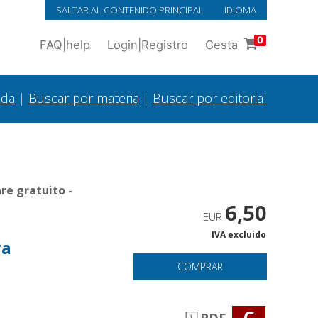
SALTAR AL CONTENIDO PRINCIPAL
IDIOMA
0
FAQ
|
help
Login
|
Registro
Cesta
ada
|
Buscar por materia
|
Buscar por editorial
re gratuito -
6,50
EUR
IVA excluido
ra
COMPRAR
C