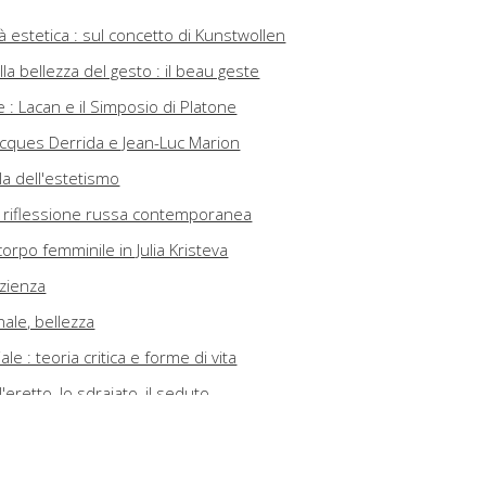
tà estetica : sul concetto di Kunstwollen
la bellezza del gesto : il beau geste
e : Lacan e il Simposio di Platone
 Jacques Derrida e Jean-Luc Marion
ola dell'estetismo
la riflessione russa contemporanea
corpo femminile in Julia Kristeva
zienza
nale, bellezza
le : teoria critica e forme di vita
'eretto, lo sdraiato, il seduto
zza : la narrazione estetica del sé tra potenziamento e fals
za morale : tra ammirazione e vie emozionali negative