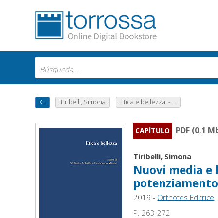
Tiribelli, Simona
Etica e bellezza. - ...
PDF (0,1 M
CAPÍTULO
Tiribelli, Simona
Nuovi media e b
potenziamento 
2019 -
Orthotes Editrice
P. 263-272