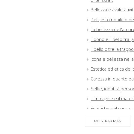
Urteilskraft
Bellezza e avalutativi
Del gesto nobile o del
La bellezza dell'amor
Il dono e il bello tra
Il bello oltre la trapp
Icona e bellezza nel
Estetica ed etica del 
Carezza in quanto pa
Selfie, identità perso
L'immagine e il materia
Estetiche del corpo : l
Nuovi media e belle
MOSTRAR MÁS
L'organo della bellez