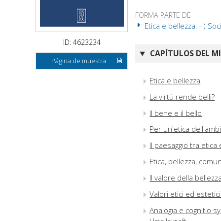
FORMA PARTE DE
Etica e bellezza. - ( Soci
ID: 4623234
CAPÍTULOS DEL M
Página de muestra
Etica e bellezza
La virtù rende belli?
Il bene e il bello
Per un'etica dell'ambi
Il paesaggio tra etica
Etica, bellezza, comu
Il valore della bellez
Valori etici ed estetic
Analogia e cognitio sym