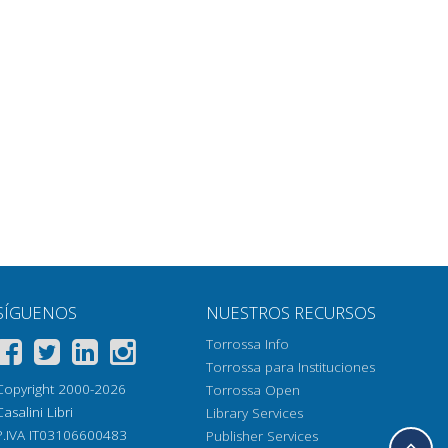
SÍGUENOS
NUESTROS RECURSOS
Torrossa Info
Torrossa para Instituciones
Copyright 2000-2026
Torrossa Open
Casalini Libri
Library Services
P.IVA IT03106600483
Publisher Services