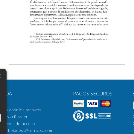
×
N
YUDA
PAGOS SEGUROS
H
AQ
H
ómo abrir los archivos
orrossa Reader
H
pciones de acceso
N
mail:
helpdesk@torrossa.com