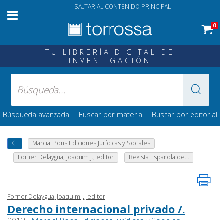
SALTAR AL CONTENIDO PRINCIPAL
0
TU LIBRERÍA DIGITAL DE
INVESTIGACIÓN
|
|
Búsqueda avanzada
Buscar por materia
Buscar por editorial
Marcial Pons Ediciones Jurídicas y Sociales
Forner Delaygua, Joaquim J., editor
Revista Española de...
Forner Delaygua, Joaquim J., editor
Derecho internacional privado /.