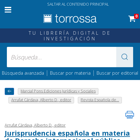
SALTAR AL CONTENIDO PRINCIPAL
0
TU LIBRERÍA DIGITAL DE
INVESTIGACIÓN
|
|
Búsqueda avanzada
Buscar por materia
Buscar por editorial
Marcial Pons Ediciones Jurídicas y Sociales
Arrufat Cárdava, Alberto D., editor
Revista Española de...
Arrufat Cárdava, Alberto D., editor
Jurisprudencia española en materia