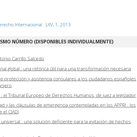
recho Internacional : LXV, 1, 2013
ISMO NÚMERO (DISPONIBLES INDIVIDUALMENTE)
onio Carrillo Salcedo
nal global : una retórica útil para una transformación necesaria
 de protección y asistencia consulares a los ciudadanos españoles
anjero
o : el Tribunal Europeo de Derechos Humanos, de juez a legislador
ad y las cláusulas de emergencia contempladas en los APPRI : los
 el CIADI
ia universal : una solución deficiente para la evitación de hechos