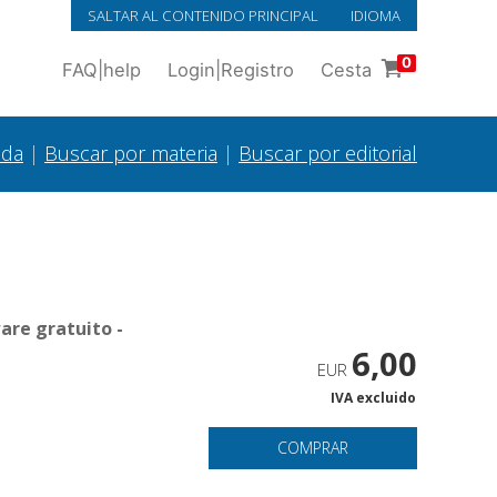
SALTAR AL CONTENIDO PRINCIPAL
IDIOMA
0
FAQ
|
help
Login
|
Registro
Cesta
ada
|
Buscar por materia
|
Buscar por editorial
are gratuito -
6,00
EUR
IVA excluido
COMPRAR