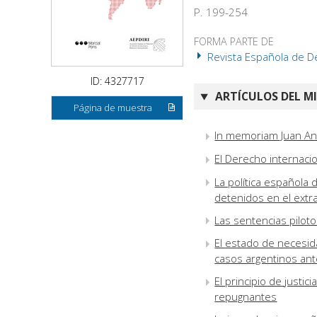
P. 199-254
FORMA PARTE DE
Revista Española de De
ID: 4327717
ARTÍCULOS DEL M
Página de muestra
In memoriam Juan Ant
El Derecho internacio
La política española
detenidos en el extr
Las sentencias pilot
El estado de necesid
casos argentinos ante
El principio de justic
repugnantes