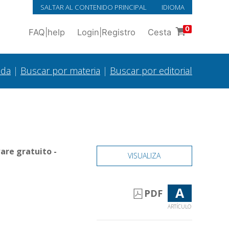
SALTAR AL CONTENIDO PRINCIPAL
IDIOMA
0
FAQ
|
help
Login
|
Registro
Cesta
ada
|
Buscar por materia
|
Buscar por editorial
are gratuito -
VISUALIZA
A
PDF
ARTÍCULO