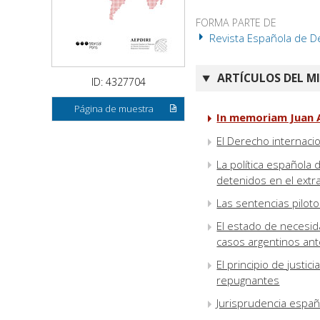
FORMA PARTE DE
Revista Española de De
ARTÍCULOS DEL M
ID: 4327704
Página de muestra
In memoriam Juan A
El Derecho internacio
La política española
detenidos en el extr
Las sentencias pilot
El estado de necesid
casos argentinos ante
El principio de justic
repugnantes
Jurisprudencia españ