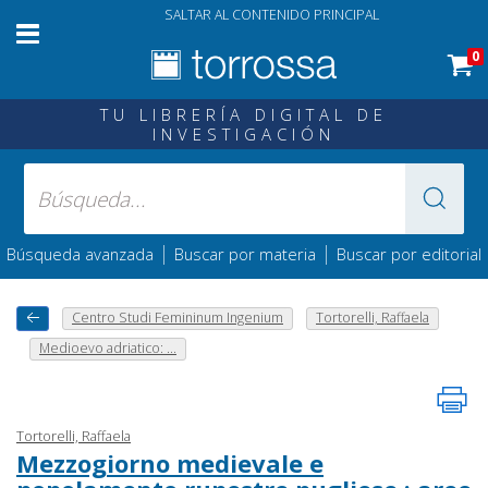
SALTAR AL CONTENIDO PRINCIPAL
0
TU LIBRERÍA DIGITAL DE
INVESTIGACIÓN
|
|
Búsqueda avanzada
Buscar por materia
Buscar por editorial
Centro Studi Femininum Ingenium
Tortorelli, Raffaela
Medioevo adriatico: ...
Tortorelli, Raffaela
Mezzogiorno medievale e