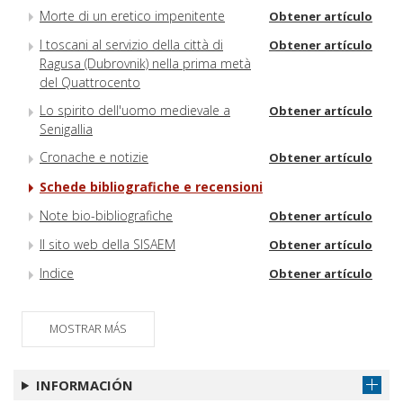
Morte di un eretico impenitente
Obtener artículo
I toscani al servizio della città di
Obtener artículo
Ragusa (Dubrovnik) nella prima metà
del Quattrocento
Lo spirito dell'uomo medievale a
Obtener artículo
Senigallia
Cronache e notizie
Obtener artículo
Schede bibliografiche e recensioni
Note bio-bibliografiche
Obtener artículo
Il sito web della SISAEM
Obtener artículo
Indice
Obtener artículo
MOSTRAR MÁS
INFORMACIÓN