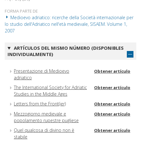
FORMA PARTE DE
Medioevo adriatico: ricerche della Società internazionale per
lo studio dell'Adriatico nell'età medievale, SISAEM. Volume 1,
2007
ARTÍCULOS DEL MISMO NÚMERO (DISPONIBLES
INDIVIDUALMENTE)
Presentazione di Medioevo
Obtener artículo
adriatico
The International Society for Adriatic
Obtener artículo
Studies in the Middle Ages
Letters from the Front(ier)
Obtener artículo
Mezzogiorno medievale e
Obtener artículo
popolamento rupestre pugliese
Quel qualcosa di divino non è
Obtener artículo
stabile