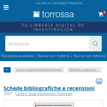
SALTAR AL CONTENIDO PRINCIPAL
0
TU LIBRERÍA DIGITAL DE
INVESTIGACIÓN
|
|
Búsqueda avanzada
Buscar por materia
Buscar por editorial
Centro Studi Femininum Ingenium
Medioevo adriatico: ...
Schede bibliografiche e recensioni
2007 -
Centro Studi Femininum Ingenium