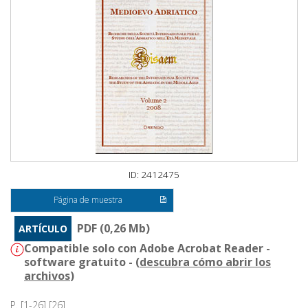
ID: 2412475
Página de muestra
PDF (0,26 Mb)
ARTÍCULO
Compatible solo con Adobe Acrobat Reader -
software gratuito - (
descubra cómo abrir los
archivos
)
P. [1-26] [26]