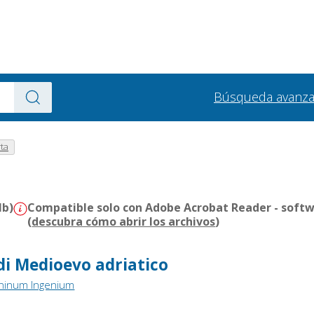
Búsqueda avanz
ta
Mb)
Compatible solo con Adobe Acrobat Reader - softw
(
descubra cómo abrir los archivos
)
di Medioevo adriatico
ininum Ingenium