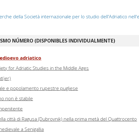
erche della Società internazionale per lo studio dell'Adriatico nell
ISMO NÚMERO (DISPONIBLES INDIVIDUALMENTE)
edioevo adriatico
iety for Adriatic Studies in the Middle Ages
t(ier)
le e popolamento rupestre pugliese
no non è stabile
impenitente
 della città di Ragusa (Dubrovnik) nella prima metà del Quattrocento
medievale a Senigallia