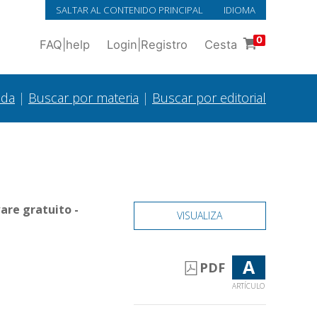
SALTAR AL CONTENIDO PRINCIPAL
IDIOMA
0
FAQ
|
help
Login
|
Registro
Cesta
ada
|
Buscar por materia
|
Buscar por editorial
are gratuito -
VISUALIZA
A
PDF
ARTÍCULO