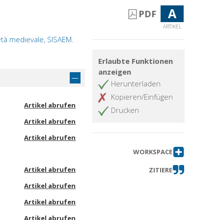
A
PDF
ARTIKEL
'età medievale, SISAEM.
Erlaubte Funktionen
anzeigen
Herunterladen
Kopieren/Einfügen
Artikel abrufen
Drucken
Artikel abrufen
Artikel abrufen
WORKSPACE
Artikel abrufen
ZITIERE
Artikel abrufen
Artikel abrufen
Artikel abrufen