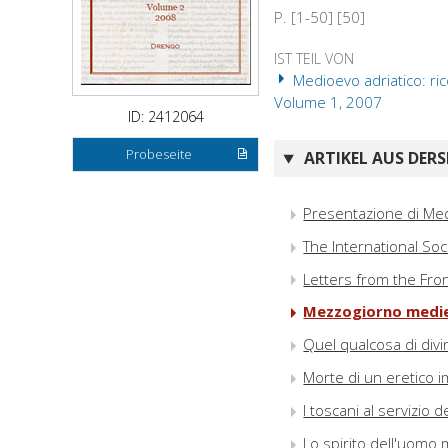
P. [1-50] [50]
IST TEIL VON
Medioevo adriatico: ric
Volume 1, 2007
ID: 2412064
Probeseite
ARTIKEL AUS DERS
Presentazione di Med
The International Soc
Letters from the Fron
Mezzogiorno medie
Quel qualcosa di divi
Morte di un eretico 
I toscani al servizio
Lo spirito dell'uomo 