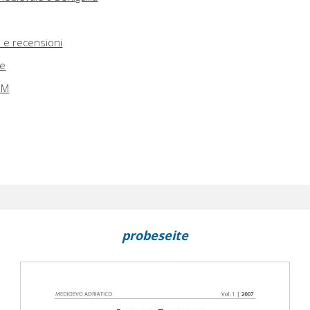
e e recensioni
he
AEM
probeseite