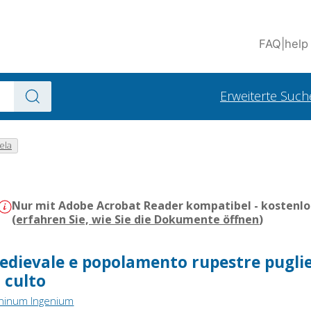
FAQ
|
help
Erweiterte Such
aela
Nur mit Adobe Acrobat Reader kompatibel - kostenlo
(
erfahren Sie, wie Sie die Dokumente öffnen
)
dievale e popolamento rupestre puglie
i culto
ininum Ingenium