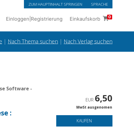
ZUM HAUPTINHALT SPRINGEN
SPRACHE
0
Einloggen
|
Registrierung
Einkaufskorb
e
|
Nach Thema suchen
|
Nach Verlag suchen
se Software -
6,50
EUR
MwSt ausgenomen
se :
KAUFEN