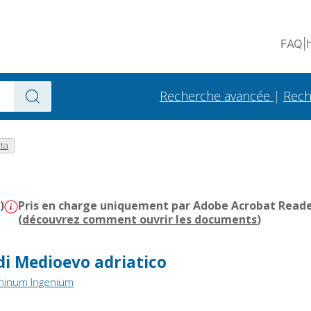
FAQ
|
Recherche avancée
|
Rech
ta
)
Pris en charge uniquement par Adobe Acrobat Reader 
(
découvrez comment ouvrir les documents
)
di Medioevo adriatico
ininum Ingenium