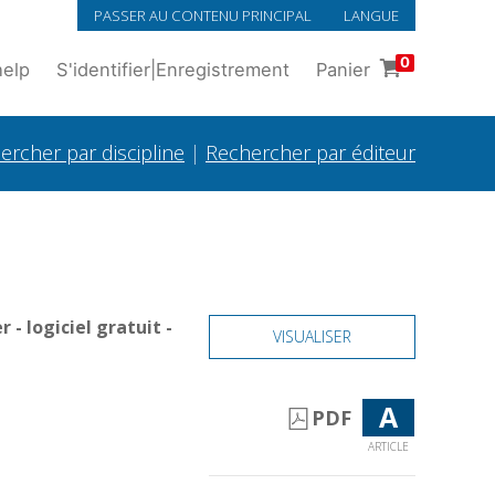
PASSER AU CONTENU PRINCIPAL
LANGUE
0
help
S'identifier
|
Enregistrement
Panier
ercher par discipline
|
Rechercher par éditeur
- logiciel gratuit -
VISUALISER
A
PDF
ARTICLE