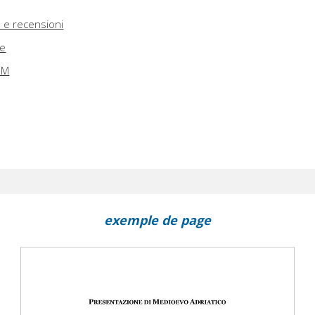
e e recensioni
he
AEM
exemple de page