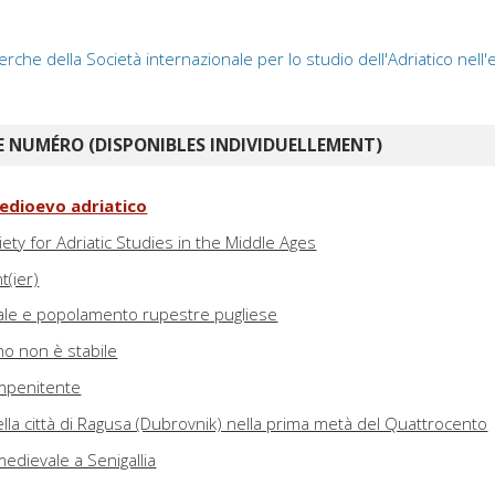
erche della Società internazionale per lo studio dell'Adriatico nell
 NUMÉRO (DISPONIBLES INDIVIDUELLEMENT)
edioevo adriatico
iety for Adriatic Studies in the Middle Ages
t(ier)
le e popolamento rupestre pugliese
no non è stabile
impenitente
 della città di Ragusa (Dubrovnik) nella prima metà del Quattrocento
medievale a Senigallia