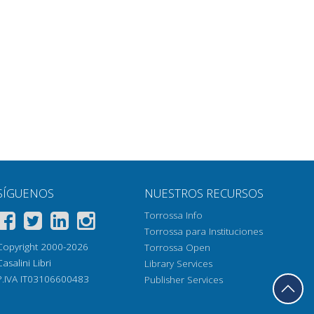
SÍGUENOS
NUESTROS RECURSOS
Torrossa Info
Torrossa para Instituciones
Copyright 2000-2026
Torrossa Open
Casalini Libri
Library Services
P.IVA IT03106600483
Publisher Services