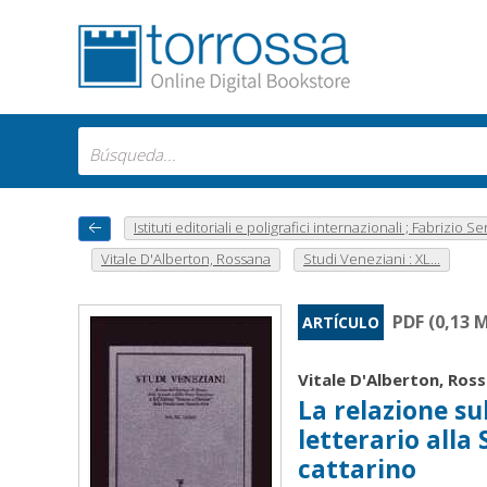
Istituti editoriali e poligrafici internazionali ; Fabrizio Se
Vitale D'Alberton, Rossana
Studi Veneziani : XL...
PDF (0,13 
ARTÍCULO
Vitale D'Alberton, Ros
La relazione su
letterario alla
cattarino