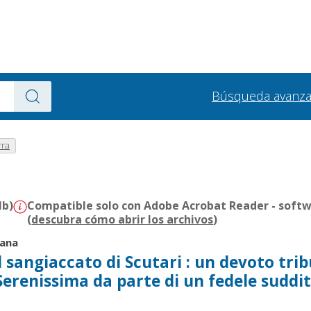
Búsqueda avanz
rra
Mb)
Compatible solo con Adobe Acrobat Reader - softw
(
descubra cómo abrir los archivos
)
sana
l sangiaccato di Scutari : un devoto tri
 Serenissima da parte di un fedele suddi