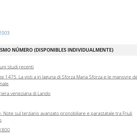
 2003
ISMO NÚMERO (DISPONIBLES INDIVIDUALMENTE)
cuni studi recenti
e 1475. La visti a in laguna di Sforza Maria Sforza e le manovre de
onale
rriera veneziana di Lando
. Note sul terziario avanzato pronobiliare e parastatale tra Friuli
o
-1800