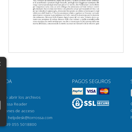
×
N
YUDA
PAGOS SEGUROS
H
AQ
H
ómo abrir los archivos
orrossa Reader
H
pciones de acceso
N
mail:
helpdesk@torrossa.com
l:
+39 055 5018800