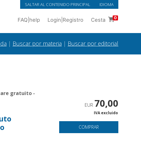
SALTAR AL CONTENIDO PRINCIPAL
IDIOMA
0
FAQ
|
help
Login
|
Registro
Cesta
ada
|
Buscar por materia
|
Buscar por editorial
are gratuito -
70,00
EUR
IVA excluido
buto
to
COMPRAR