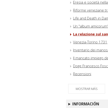
Eresia e società nell
Riforme veneziane t
Life and Death in D
Un "album amicorum" 
La relazione sul sa
Venezia-Torino 1731
Inventario dei manosc
Il mancato impiego d
Doge Francesco Fosca
Recensioni
MOSTRAR MÁS
INFORMACIÓN