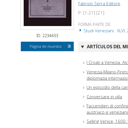
Fabrizio Serra Editore
P. [1-21] [21]
FORMA PARTE DE
Studi Veneziani : XLVI,
ID: 2234433
ARTÍCULOS DEL M
Página de muestra
I Croati a Venezia. Al
Venezia-Milano-Firenz
diplomazia internazi
Un episodio della ca
Conversare in villa
Faccendieri di confine
austriaco e venezian
Selling Venice, 1600