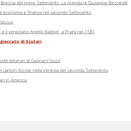
a Brescia del primo Settecento. La vicenda di Giuseppe Beccarelli
ra economia e finanza nel secondo Settecento
amascus
e il veneziano Angelo Badoer, a Praga nel 1581
ngiaccato di Scutari
ritti letterari di Gasparo Gozzi
el carbon fossile nella Venezia del secondo Settecento
ri in America