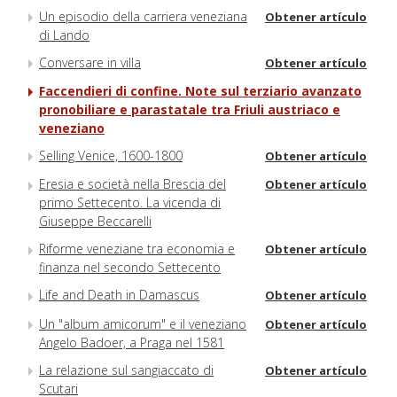
Un episodio della carriera veneziana
Obtener artículo
di Lando
Conversare in villa
Obtener artículo
Faccendieri di confine. Note sul terziario avanzato
pronobiliare e parastatale tra Friuli austriaco e
veneziano
Selling Venice, 1600-1800
Obtener artículo
Eresia e società nella Brescia del
Obtener artículo
primo Settecento. La vicenda di
Giuseppe Beccarelli
Riforme veneziane tra economia e
Obtener artículo
finanza nel secondo Settecento
Life and Death in Damascus
Obtener artículo
Un "album amicorum" e il veneziano
Obtener artículo
Angelo Badoer, a Praga nel 1581
La relazione sul sangiaccato di
Obtener artículo
Scutari