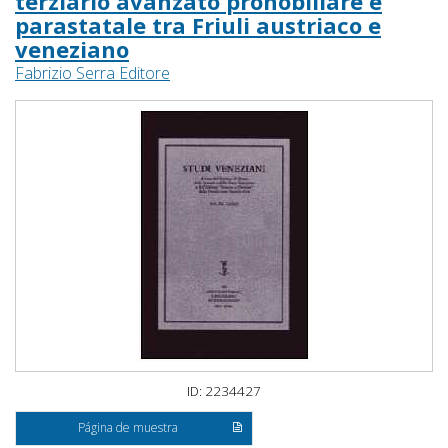
terziario avanzato pronobiliare e
parastatale tra Friuli austriaco e
veneziano
Fabrizio Serra Editore
ID: 2234427
Página de muestra