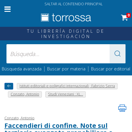
SALTAR AL CONTENIDO PRINCIPAL
0
TU LIBRERÍA DIGITAL DE
INVESTIGACIÓN
|
|
Búsqueda avanzada
Buscar por materia
Buscar por editorial
Istituti editoriali e poligrafici internazionali ; Fabrizio Serra
Conzato, Antonio
Studi Veneziani : XL...
Conzato, Antonio
Faccendieri di confine. Note sul