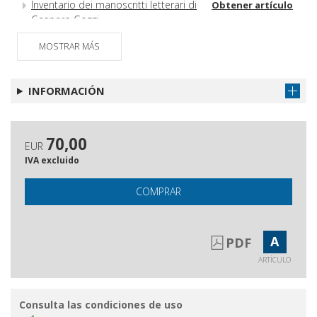
Inventario dei manoscritti letterari di
Obtener artículo
Gasparo Gozzi
Il mancato impiego del carbon
Obtener artículo
MOSTRAR MÁS
fossile nella Venezia del secondo
Settecento
INFORMACIÓN
Doge Francesco Foscari in America
Obtener artículo
Recensioni
Obtener artículo
70,00
EUR
IVA excluido
COMPRAR
A
PDF
ARTÍCULO
Consulta las condiciones de uso