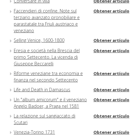
Conversare in villa
Obtener artículo
Faccendieri di confine. Note sul
Obtener artículo
terziario avanzato pronobiliare e
parastatale tra Friuli austriaco e
veneziano
Selling Venice, 1600-1800
Obtener artículo
Eresia e società nella Brescia del
Obtener artículo
primo Settecento. La vicenda di
Giuseppe Beccarelli
Riforme veneziane tra economia e
Obtener artículo
finanza nel secondo Settecento
Life and Death in Damascus
Obtener artículo
Un "album amicorum" e il veneziano
Obtener artículo
Angelo Badoer, a Praga nel 1581
La relazione sul sangiaccato di
Obtener artículo
Scutari
Venezia-Torino 1731
Obtener artículo