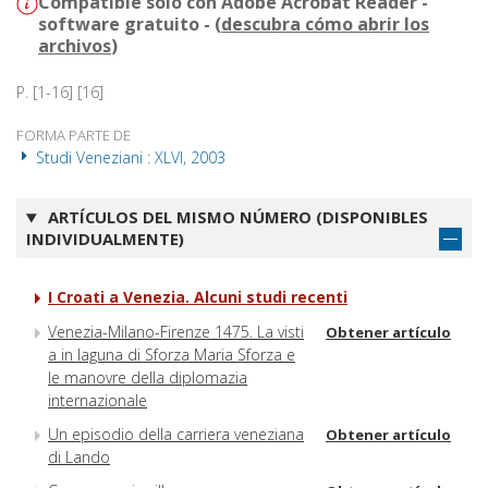
Compatible solo con Adobe Acrobat Reader -
software gratuito - (
descubra cómo abrir los
archivos
)
P. [1-16] [16]
FORMA PARTE DE
Studi Veneziani : XLVI, 2003
ARTÍCULOS DEL MISMO NÚMERO (DISPONIBLES
INDIVIDUALMENTE)
I Croati a Venezia. Alcuni studi recenti
Venezia-Milano-Firenze 1475. La visti
Obtener artículo
a in laguna di Sforza Maria Sforza e
le manovre della diplomazia
internazionale
Un episodio della carriera veneziana
Obtener artículo
di Lando