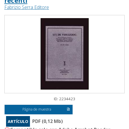
recenti
Fabrizio Serra Editore
ID: 2234423
Página de muestra
PDF (0,12 Mb)
ARTÍCULO