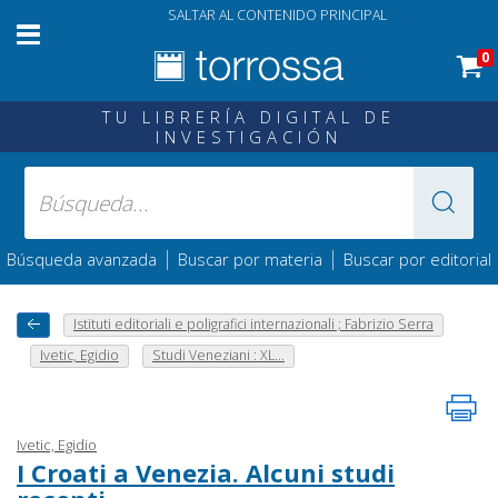
SALTAR AL CONTENIDO PRINCIPAL
0
TU LIBRERÍA DIGITAL DE
INVESTIGACIÓN
|
|
Búsqueda avanzada
Buscar por materia
Buscar por editorial
Istituti editoriali e poligrafici internazionali ; Fabrizio Serra
Ivetic, Egidio
Studi Veneziani : XL...
Ivetic, Egidio
I Croati a Venezia. Alcuni studi