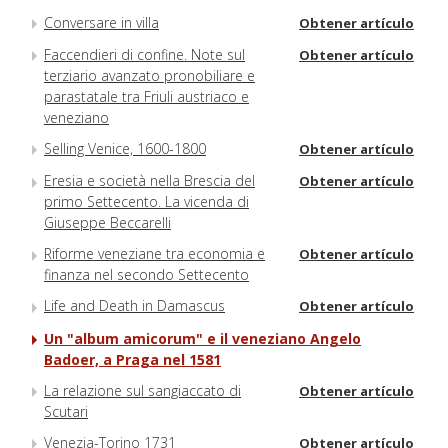
Conversare in villa
Obtener artículo
Faccendieri di confine. Note sul
Obtener artículo
terziario avanzato pronobiliare e
parastatale tra Friuli austriaco e
veneziano
Selling Venice, 1600-1800
Obtener artículo
Eresia e società nella Brescia del
Obtener artículo
primo Settecento. La vicenda di
Giuseppe Beccarelli
Riforme veneziane tra economia e
Obtener artículo
finanza nel secondo Settecento
Life and Death in Damascus
Obtener artículo
Un "album amicorum" e il veneziano Angelo
Badoer, a Praga nel 1581
La relazione sul sangiaccato di
Obtener artículo
Scutari
Venezia-Torino 1731
Obtener artículo