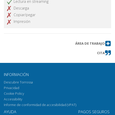
Lectura en streaming
Descarga
Copiar/pegar
Impresión
ÁREA DE TRABAJO
CITA
INFORMACIÓN
Descubre Torrossa
Privacidad
Cookie Policy
Accessibility
Informe de conformidad de accesibilidad (VPAT)
AYUDA
PAGOS SEGUROS