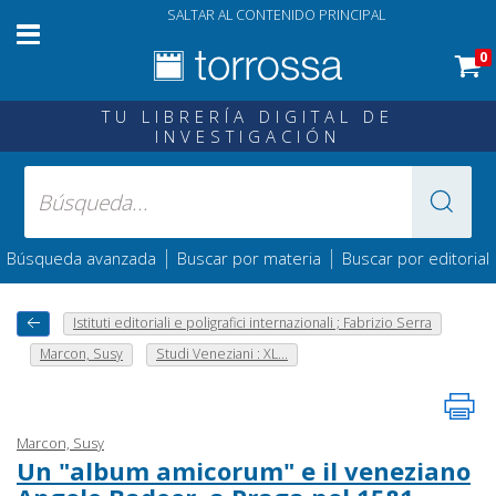
SALTAR AL CONTENIDO PRINCIPAL
0
TU LIBRERÍA DIGITAL DE
INVESTIGACIÓN
|
|
Búsqueda avanzada
Buscar por materia
Buscar por editorial
Istituti editoriali e poligrafici internazionali ; Fabrizio Serra
Marcon, Susy
Studi Veneziani : XL...
Marcon, Susy
Un "album amicorum" e il veneziano