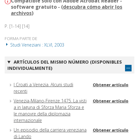
Compatible solo con Adobe Acrobat Reader -
software gratuito - (
descubra cómo abrir los
archivos
)
P. [1-14] [14]
FORMA PARTE DE
Studi Veneziani : XLVI, 2003
ARTÍCULOS DEL MISMO NÚMERO (DISPONIBLES
INDIVIDUALMENTE)
I Croati a Venezia. Alcuni studi
Obtener artículo
recenti
Venezia-Milano-Firenze 1475. La visti
Obtener artículo
a in laguna di Sforza Maria Sforza e
le manovre della diplomazia
internazionale
Un episodio della carriera veneziana
Obtener artículo
di Lando