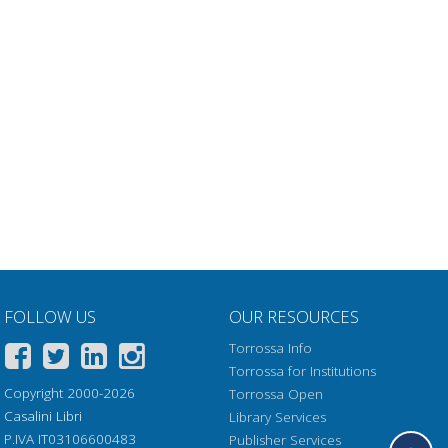
FOLLOW US
OUR RESOURCES
Torrossa Info
Torrossa for Institutions
Copyright 2000-2026
Torrossa Open
Casalini Libri
Library Services
P.IVA IT03106600483
Publisher Services