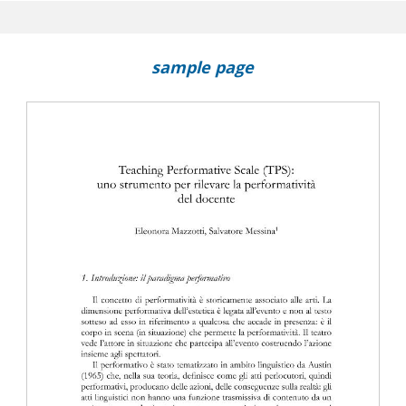
no mai riuscito" : il Writing and Reading Workshop come metodolog
to professionale
lle posture di apprendimento degli studenti universitari : alcune 
sample page
di didattica da remoto
assi : per una didattica dell'"Esperimento mentale"
 e conflitto nella guerra Russia-Ucraina : rappresentazione media
l web sociale
tergenerazionalità, educazione, media