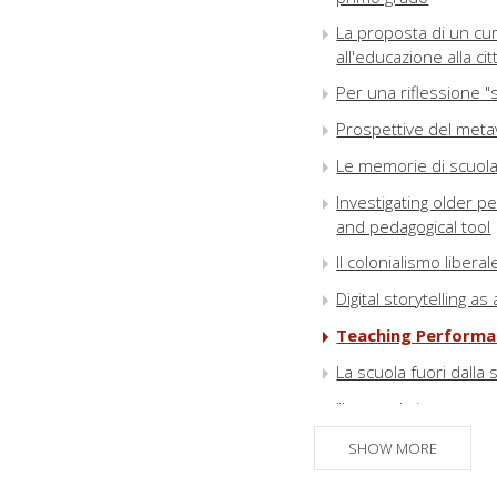
La proposta di un cur
all'educazione alla ci
Per una riflessione "
Prospettive del metav
Le memorie di scuola d
Investigating older p
and pedagogical tool
Il colonialismo liberal
Digital storytelling 
Teaching Performat
La scuola fuori dalla
"La scuola in presenz
pandemia di studenti
SHOW MORE
L'Intelligenza artifici