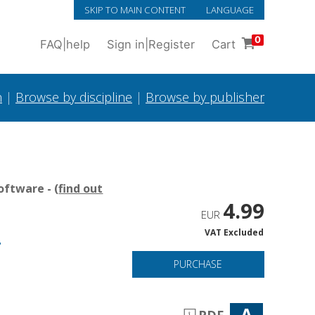
SKIP TO MAIN CONTENT
LANGUAGE
0
FAQ
|
help
Sign in
|
Register
Cart
h
|
Browse by discipline
|
Browse by publisher
oftware - (
find out
4.99
EUR
VAT Excluded
r
PURCHASE
A