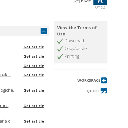
PDF
ARTICLE
View the Terms of
Use
Download
Get article
Copy/paste
Printing
Get article
Get article
nale :
Get article
WORKSPACE
logiche,
Get article
QUOTE
rtire
Get article
aria di
Get article