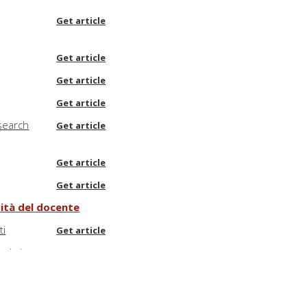
Get article
Get article
Get article
Get article
esearch
Get article
Get article
Get article
vità del docente
ti
Get article
uola in
Get article
Get article