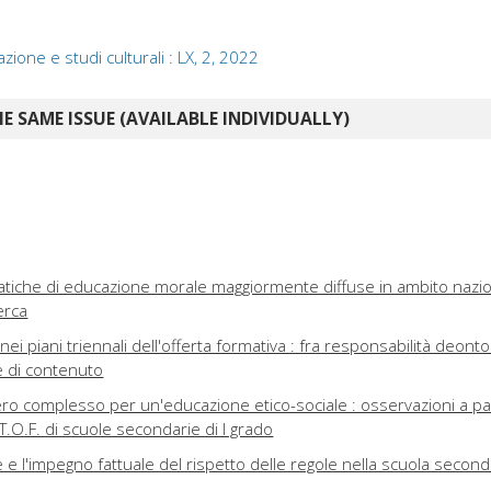
azione e studi culturali : LX, 2, 2022
E SAME ISSUE (AVAILABLE INDIVIDUALLY)
 pratiche di educazione morale maggiormente diffuse in ambito nazio
erca
i piani triennali dell'offerta formativa : fra responsabilità deonto
e di contenuto
ro complesso per un'educazione etico-sociale : osservazioni a pa
P.T.O.F. di scuole secondarie di I grado
e e l'impegno fattuale del rispetto delle regole nella scuola second