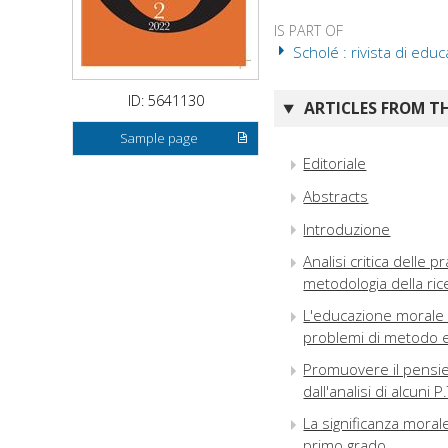
IS PART OF
Scholé : rivista di educ
ID: 5641130
ARTICLES FROM TH
Sample page
Editoriale
Abstracts
Introduzione
Analisi critica delle
metodologia della ric
L'educazione morale ne
problemi di metodo 
Promuovere il pensie
dall'analisi di alcuni 
La significanza moral
primo grado