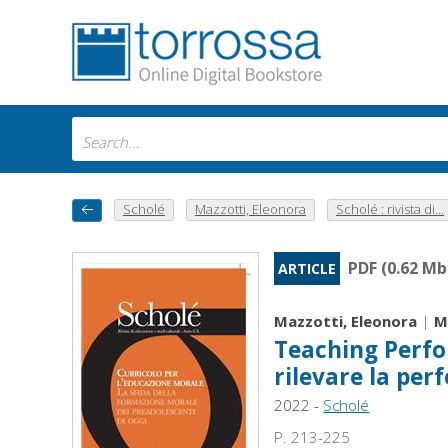
Scholé
Mazzotti, Eleonora
Scholé : rivista di...
PDF (0.62 Mb
ARTICLE
Mazzotti, Eleonora
|
M
Teaching Perfo
rilevare la per
2022 -
Scholé
P. 213-225