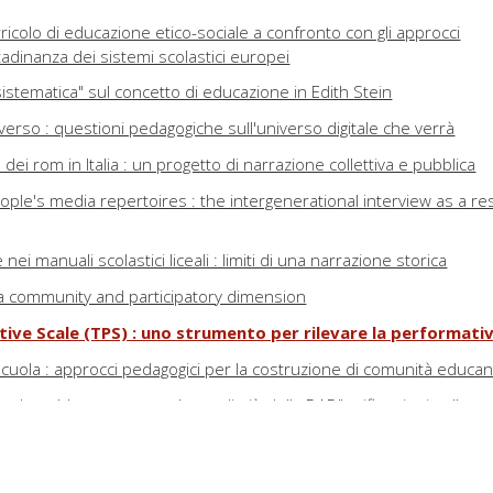
ricolo di educazione etico-sociale a confronto con gli approcci
ttadinanza dei sistemi scolastici europei
sistematica" sul concetto di educazione in Edith Stein
erso : questioni pedagogiche sull'universo digitale che verrà
ei rom in Italia : un progetto di narrazione collettiva e pubblica
eople's media repertoires : the intergenerational interview as a r
e nei manuali scolastici liceali : limiti di una narrazione storica
as a community and participatory dimension
ive Scale (TPS) : uno strumento per rilevare la performati
 scuola : approcci pedagogici per la costruzione di comunità educan
a dovrebbe essere qualcosa di più della DAD" : riflessioni sulla sc
 di scuola superiore in Lombardia
ale nei musei : uno studio esplorativo sullo stato dell'arte in Italia