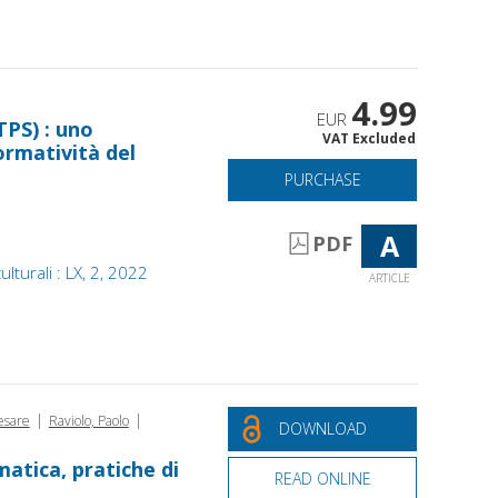
4.99
EUR
TPS) : uno
VAT Excluded
ormatività del
PURCHASE
A
PDF
lturali : LX, 2, 2022
ARTICLE
|
|
Cesare
Raviolo, Paolo
DOWNLOAD
matica, pratiche di
READ ONLINE