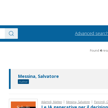
Advanced searc
Found
4
resu
Messina, Salvatore
Author
|
|
Adamoli, Matteo
Messina, Salvatore
Panciroli, 
Le IA generative per il decisio