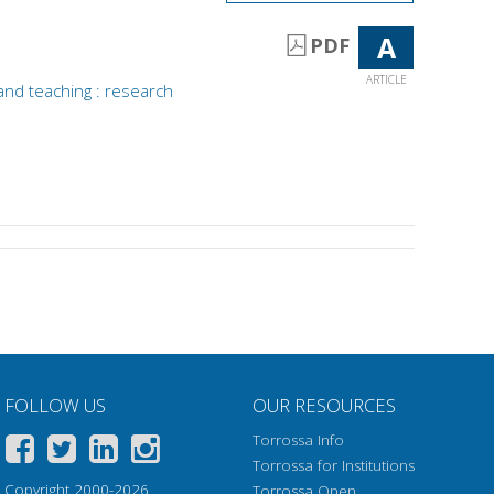
A
PDF
ARTICLE
and teaching : research
FOLLOW US
OUR RESOURCES
Torrossa Info
Torrossa for Institutions
Copyright 2000-2026
Torrossa Open