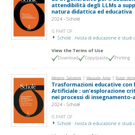
attendibilità degli LLMs a supp
natura didattica ed educativa
2024 - Scholé
IS PART OF
Scholé : rivista di educazione e studi cu
View the Terms of Use
Download
Copy/paste
Printing
|
|
Messina, Salvatore
Macauda, Anita
Russo, Vero
Trasformazioni educative con l
Artificiale : un'esplorazione cri
nei processi di insegnamento
2024 - Scholé
IS PART OF
Scholé : rivista di educazione e studi cu