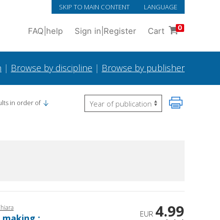
SKIP TO MAIN CONTENT
LANGUAGE
0
FAQ
|
help
Sign in
|
Register
Cart
h
|
Browse by discipline
|
Browse by publisher
lts in order of
4.99
Chiara
EUR
n making :