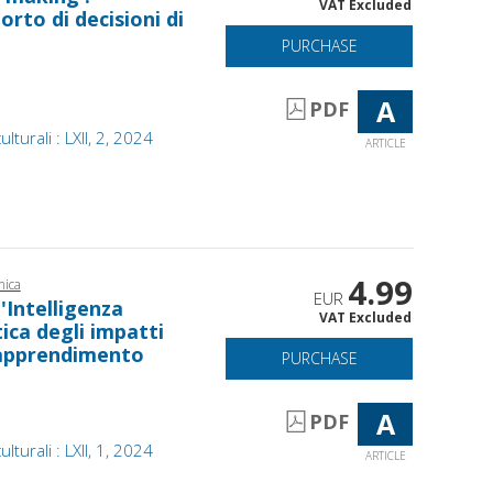
VAT Excluded
orto di decisioni di
PURCHASE
A
PDF
lturali : LXII, 2, 2024
ARTICLE
4.99
nica
EUR
'Intelligenza
VAT Excluded
tica degli impatti
-apprendimento
PURCHASE
A
PDF
lturali : LXII, 1, 2024
ARTICLE