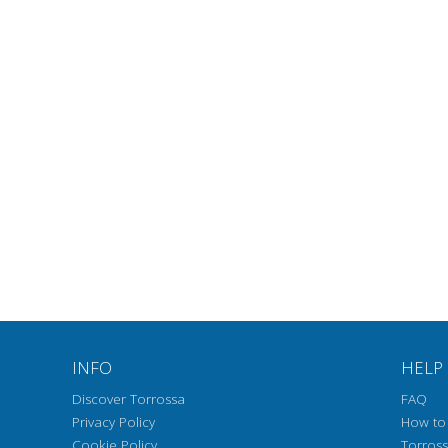
INFO
HELP
Discover Torrossa
FAQ
Privacy Policy
How to 
Cookie Policy
Torros