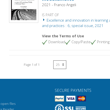
2021 - Franco Angeli
IS PART OF
Excellence and innovation in learning 
and practices : 6, special issue, 2021
View the Terms of Use
Download
Copy/Paste
Printing
Page 1 of 1
SECURE PAYMENTS
open files
sa Reader