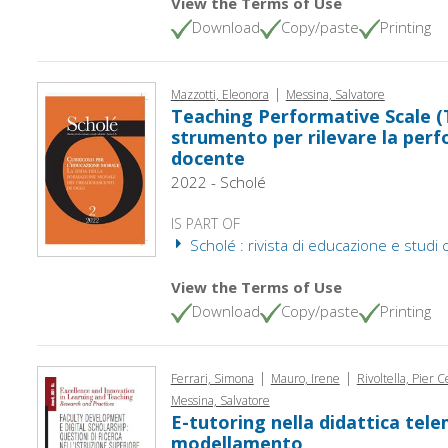
View the Terms of Use
Download
Copy/paste
Printing
|
Mazzotti, Eleonora
Messina, Salvatore
Teaching Performative Scale (
strumento per rilevare la perf
docente
2022 - Scholé
IS PART OF
Scholé : rivista di educazione e studi cu
View the Terms of Use
Download
Copy/paste
Printing
|
|
Ferrari, Simona
Mauro, Irene
Rivoltella, Pier 
Messina, Salvatore
E-tutoring nella didattica tele
modellamento