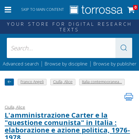
0
SKIP TO MAIN CONTENT
YOUR STORE FOR DIGITAL RESEARCH
TEXTS
|
|
Advanced search
Browse by discipline
Browse by publisher
Franco Angeli
Ciulla, Alice
Italia contemporanea...
Ciulla, Alice
L'amministrazione Carter e la
"questione comunista" in Italia :
elaborazione e azione politica, 1976-
1978