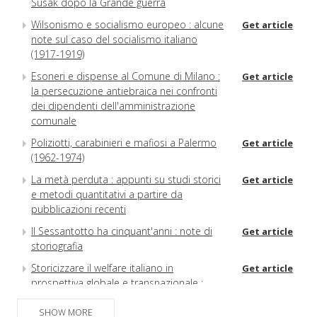
Susak dopo la Grande guerra
Wilsonismo e socialismo europeo : alcune
Get article
note sul caso del socialismo italiano
(1917-1919)
Esoneri e dispense al Comune di Milano :
Get article
la persecuzione antiebraica nei confronti
dei dipendenti dell'amministrazione
comunale
Poliziotti, carabinieri e mafiosi a Palermo
Get article
(1962-1974)
La metà perduta : appunti su studi storici
Get article
e metodi quantitativi a partire da
pubblicazioni recenti
Il Sessantotto ha cinquant'anni : note di
Get article
storiografia
Storicizzare il welfare italiano in
Get article
prospettiva globale e transnazionale :
un'analisi in ottica di genere
SHOW MORE