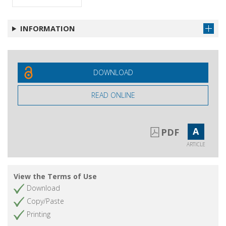
Dialoghi transatlantici : il caso di Pasquale
Get article
Saraceno
INFORMATION
L'amministrazione Carter e la "questione
comunista" in Italia : elaborazione e azione
politica, 1976-1978
Rassegna bibliografica
Get article
DOWNLOAD
READ ONLINE
A
PDF
ARTICLE
View the Terms of Use
Download
Copy/Paste
Printing