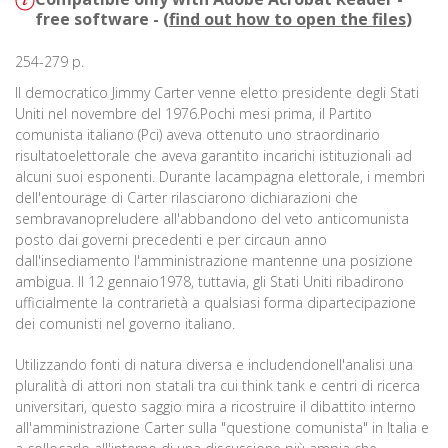
free software - (
find out how to open the files
)
254-279 p.
Il democratico Jimmy Carter venne eletto presidente degli Stati
Uniti nel novembre del 1976.Pochi mesi prima, il Partito
comunista italiano (Pci) aveva ottenuto uno straordinario
risultatoelettorale che aveva garantito incarichi istituzionali ad
alcuni suoi esponenti. Durante lacampagna elettorale, i membri
dell'entourage di Carter rilasciarono dichiarazioni che
sembravanopreludere all'abbandono del veto anticomunista
posto dai governi precedenti e per circaun anno
dall'insediamento l'amministrazione mantenne una posizione
ambigua. Il 12 gennaio1978, tuttavia, gli Stati Uniti ribadirono
ufficialmente la contrarietà a qualsiasi forma dipartecipazione
dei comunisti nel governo italiano.
Utilizzando fonti di natura diversa e includendonell'analisi una
pluralità di attori non statali tra cui think tank e centri di ricerca
universitari, questo saggio mira a ricostruire il dibattito interno
all'amministrazione Carter sulla "questione comunista" in Italia e