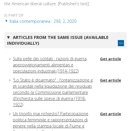
the American liberal culture. [Publisher's text].
IS PART OF
Italia contemporanea : 293, 2, 2020
ARTICLES FROM THE SAME ISSUE (AVAILABLE
INDIVIDUALLY)
Sulla pelle dei soldati : razioni di guerra,
Get article
approvvigionamenti alimentari e
speculazioni industriali (1914-1922)
"Lo Stato è disarmato" : l'organizzazione e
Get article
gli scandali nella liquidazione dei residuati
secondo la Commissione parlamentare
d'inchiesta sulle spese di guerra (1918-
1922)
Un trionfo mai richiesto? Partecipazione
Get article
politica femminile e rappresentazioni di
genere nella stampa locale di Fiume e