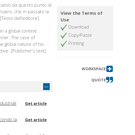
icativo da questo punto di
nsiero, che in passato la
View the Terms of
[Testo dell'editore].
Use
Download
n a global context.
Copy/Paste
anner. The case of
Printing
he global nature of his
ive. [Publisher's text].
WORKSPACE
QUOTE
dustriali
Get article
econdo la
Get article