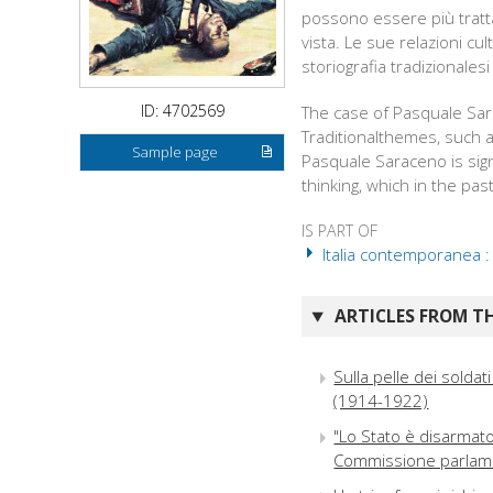
possono essere più tratta
vista. Le sue relazioni c
storiografia tradizionales
ID: 4702569
The case of Pasquale Sar
Traditionalthemes, such a
Sample page
Pasquale Saraceno is signi
thinking, which in the pas
IS PART OF
Italia contemporanea :
ARTICLES FROM TH
Sulla pelle dei soldat
(1914-1922)
"Lo Stato è disarmato"
Commissione parlamen