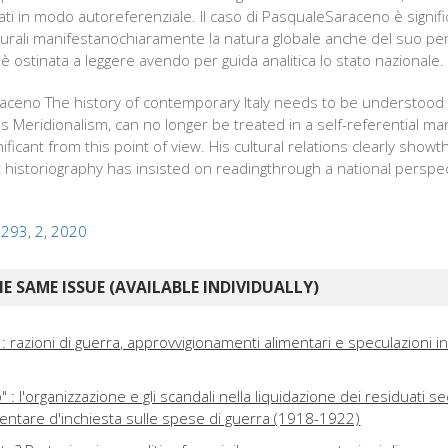
ti in modo autoreferenziale. Il caso di PasqualeSaraceno è signif
ulturali manifestanochiaramente la natura globale anche del suo pe
i è ostinata a leggere avendo per guida analitica lo stato nazionale. 
aceno The history of contemporary Italy needs to be understood i
s Meridionalism, can no longer be treated in a self-referential m
ficant from this point of view. His cultural relations clearly showt
t historiography has insisted on readingthrough a national perspect
 293, 2, 2020
E SAME ISSUE (AVAILABLE INDIVIDUALLY)
i : razioni di guerra, approvvigionamenti alimentari e speculazioni in
 : l'organizzazione e gli scandali nella liquidazione dei residuati s
tare d'inchiesta sulle spese di guerra (1918-1922)