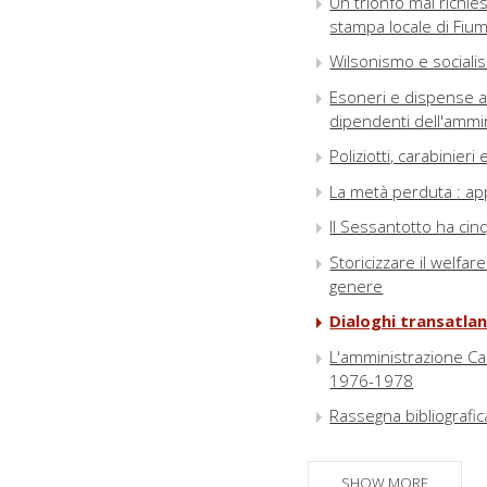
Un trionfo mai richie
stampa locale di Fiu
Wilsonismo e sociali
Esoneri e dispense al
dipendenti dell'ammi
Poliziotti, carabinie
La metà perduta : app
Il Sessantotto ha cinq
Storicizzare il welfare
genere
Dialoghi transatlan
L'amministrazione Cart
1976-1978
Rassegna bibliografic
SHOW MORE