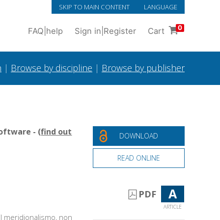
SKIP TO MAIN CONTENT
LANGUAGE
0
FAQ
|
help
Sign in
|
Register
Cart
h
|
Browse by discipline
|
Browse by publisher
oftware - (
find out
DOWNLOAD
READ ONLINE
A
PDF
ARTICLE
eil meridionalismo, non