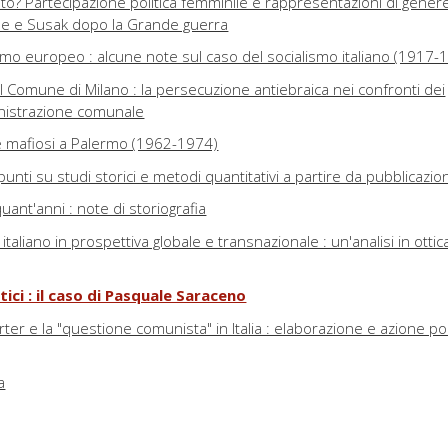
sto? Partecipazione politica femminile e rappresentazioni di genere
me e Susak dopo la Grande guerra
smo europeo : alcune note sul caso del socialismo italiano (1917-
 Comune di Milano : la persecuzione antiebraica nei confronti dei
nistrazione comunale
ri e mafiosi a Palermo (1962-1974)
unti su studi storici e metodi quantitativi a partire da pubblicazion
uant'anni : note di storiografia
 italiano in prospettiva globale e transnazionale : un'analisi in ottic
tici : il caso di Pasquale Saraceno
er e la "questione comunista" in Italia : elaborazione e azione poli
a