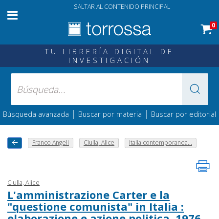
SALTAR AL CONTENIDO PRINCIPAL
0
TU LIBRERÍA DIGITAL DE
INVESTIGACIÓN
|
|
Búsqueda avanzada
Buscar por materia
Buscar por editorial
Franco Angeli
Ciulla, Alice
Italia contemporanea...
Ciulla, Alice
L'amministrazione Carter e la
"questione comunista" in Italia :
elaborazione e azione politica, 1976-