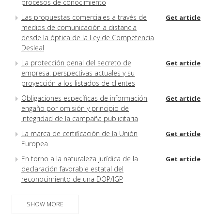
procesos de conocimiento
Las propuestas comerciales a través de
Get article
medios de comunicación a distancia
desde la óptica de la Ley de Competencia
Desleal
La protección penal del secreto de
Get article
empresa: perspectivas actuales y su
proyección a los listados de clientes
Obligaciones específicas de información,
Get article
engaño por omisión y principio de
integridad de la campaña publicitaria
La marca de certificación de la Unión
Get article
Europea
En torno a la naturaleza jurídica de la
Get article
declaración favorable estatal del
reconocimiento de una DOP/IGP
Signos distintivos de calidad para
Get article
productos no agrícolas
SHOW MORE