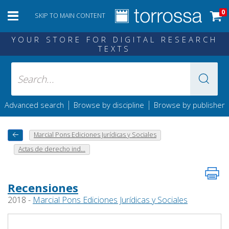
0
SKIP TO MAIN CONTENT
YOUR STORE FOR DIGITAL RESEARCH
TEXTS
|
|
Advanced search
Browse by discipline
Browse by publisher
Marcial Pons Ediciones Jurídicas y Sociales
Actas de derecho ind...
Recensiones
2018 -
Marcial Pons Ediciones Jurídicas y Sociales