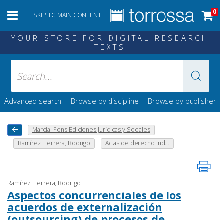
0
SKIP TO MAIN CONTENT
YOUR STORE FOR DIGITAL RESEARCH
TEXTS
|
|
Advanced search
Browse by discipline
Browse by publisher
Marcial Pons Ediciones Jurídicas y Sociales
Ramírez Herrera, Rodrigo
Actas de derecho ind...
Ramírez Herrera, Rodrigo
Aspectos concurrenciales de los
acuerdos de externalización
(outsourcing) de procesos de