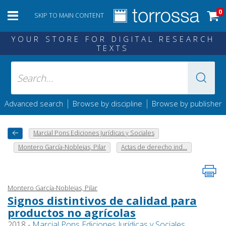
0
SKIP TO MAIN CONTENT
YOUR STORE FOR DIGITAL RESEARCH
TEXTS
|
|
Advanced search
Browse by discipline
Browse by publisher
Marcial Pons Ediciones Jurídicas y Sociales
Montero García-Noblejas, Pilar
Actas de derecho ind...
Montero García-Noblejas, Pilar
Signos distintivos de calidad para
productos no agrícolas
2018 -
Marcial Pons Ediciones Jurídicas y Sociales