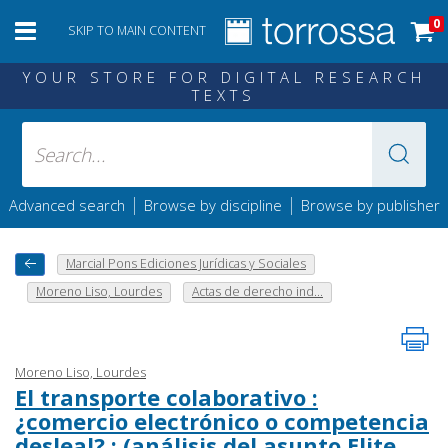
0
SKIP TO MAIN CONTENT
YOUR STORE FOR DIGITAL RESEARCH
TEXTS
|
|
Advanced search
Browse by discipline
Browse by publisher
Marcial Pons Ediciones Jurídicas y Sociales
Moreno Liso, Lourdes
Actas de derecho ind...
Moreno Liso, Lourdes
El transporte colaborativo :
¿comercio electrónico o competencia
desleal? : (análisis del asunto Elite