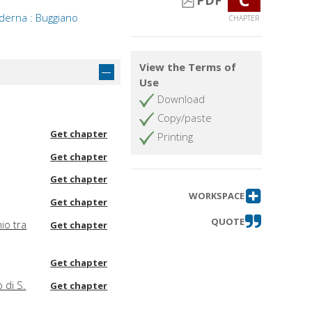
PDF
oderna : Buggiano
CHAPTER
View the Terms of
Use
Download
Copy/paste
Get chapter
Printing
Get chapter
Get chapter
WORKSPACE
Get chapter
QUOTE
io tra
Get chapter
Get chapter
 di S.
Get chapter