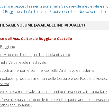
 carni e pesce : l'alimentazione nella Valdinievole medievale e m
- ( Buggiano e la Valdinievole. Studi e ricerche ; Nuova serie, 14)
E SAME VOLUME (AVAILABLE INDIVIDUALLY)
te dell'Ass. Culturale Buggiano Castello
i Buggiano
el vino e dell'olio : qualche parola di saluto
a nella Valdinievole medievale
rodotti alimentari e commercio nella Valdinievole moderna
la palude : prodotti alimentari delle Cerbaie e del Padule di Fucecch
derna
evole in età medievale : alcuni spunti per una ricerca tutta da fare
infreschi e paste : cibo delle feste e cibo quotidiano nel monastero
ano (sec. XVII-XVIII)