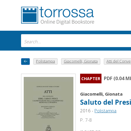
Polistampa
Giacomelli, Gionata
Atti del Conve
PDF (0.04 M
CHAPTER
Giacomelli, Gionata
Saluto del Pres
2016 -
Polistampa
P. 7-8