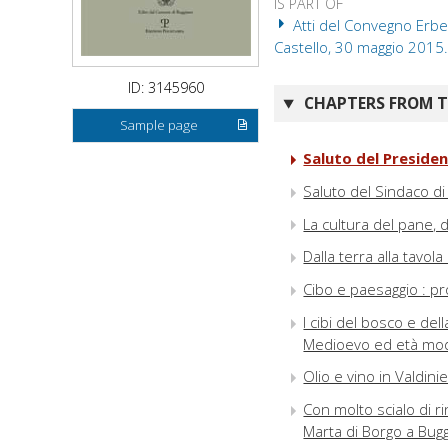
IS PART OF
Atti del Convegno Erbe,
Castello, 30 maggio 2015. 
ID: 3145960
CHAPTERS FROM TH
Sample page
Saluto del Presiden
Saluto del Sindaco d
La cultura del pane, d
Dalla terra alla tavol
Cibo e paesaggio : p
I cibi del bosco e del
Medioevo ed età mo
Olio e vino in Valdini
Con molto scialo di r
Marta di Borgo a Buggi