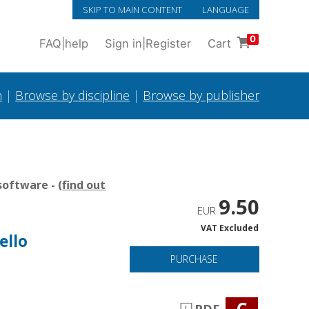
SKIP TO MAIN CONTENT
LANGUAGE
0
FAQ
|
help
Sign in
|
Register
Cart
h
|
Browse by discipline
|
Browse by publisher
oftware - (
find out
9.50
EUR
VAT Excluded
ello
PURCHASE
C