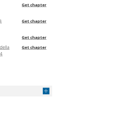
Get chapter
i
Get chapter
Get chapter
della
Get chapter
14