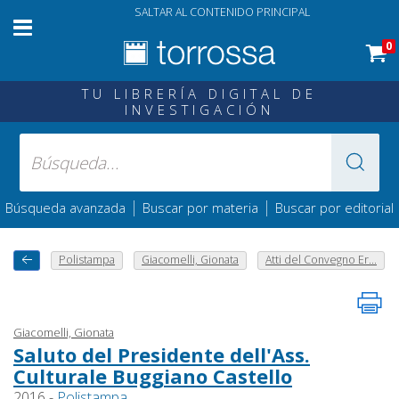
SALTAR AL CONTENIDO PRINCIPAL
0
TU LIBRERÍA DIGITAL DE
INVESTIGACIÓN
|
|
Búsqueda avanzada
Buscar por materia
Buscar por editorial
Polistampa
Giacomelli, Gionata
Atti del Convegno Er...
Giacomelli, Gionata
Saluto del Presidente dell'Ass.
Culturale Buggiano Castello
2016 -
Polistampa