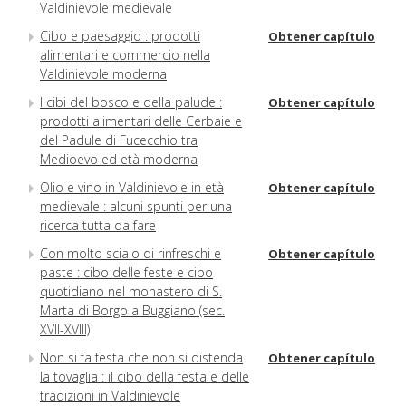
Valdinievole medievale
Cibo e paesaggio : prodotti
Obtener capítulo
alimentari e commercio nella
Valdinievole moderna
I cibi del bosco e della palude :
Obtener capítulo
prodotti alimentari delle Cerbaie e
del Padule di Fucecchio tra
Medioevo ed età moderna
Olio e vino in Valdinievole in età
Obtener capítulo
medievale : alcuni spunti per una
ricerca tutta da fare
Con molto scialo di rinfreschi e
Obtener capítulo
paste : cibo delle feste e cibo
quotidiano nel monastero di S.
Marta di Borgo a Buggiano (sec.
XVII-XVIII)
Non si fa festa che non si distenda
Obtener capítulo
la tovaglia : il cibo della festa e delle
tradizioni in Valdinievole