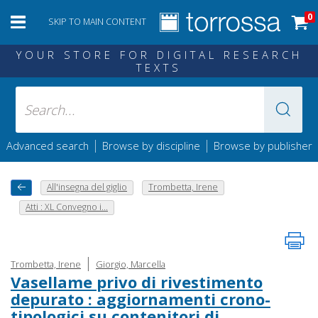
0
SKIP TO MAIN CONTENT
YOUR STORE FOR DIGITAL RESEARCH
TEXTS
|
|
Advanced search
Browse by discipline
Browse by publisher
All'insegna del giglio
Trombetta, Irene
Atti : XL Convegno i...
|
Trombetta, Irene
Giorgio, Marcella
Vasellame privo di rivestimento
depurato : aggiornamenti crono-
tipologici su contenitori di