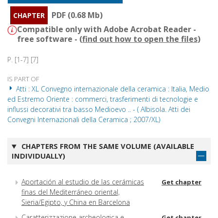
PDF (0.68 Mb)
CHAPTER
Compatible only with Adobe Acrobat Reader -
free software - (
find out how to open the files
)
P. [1-7] [7]
IS PART OF
Atti : XL Convegno internazionale della ceramica : Italia, Medio
ed Estremo Oriente : commerci, trasferimenti di tecnologie e
influssi decorativi tra basso Medioevo .. - ( Albisola. Atti dei
Convegni Internazionali della Ceramica ; 2007/XL)
CHAPTERS FROM THE SAME VOLUME (AVAILABLE
INDIVIDUALLY)
Aportación al estudio de las cerámicas
Get chapter
finas del Mediterráneo oriental,
Sieria/Egipto, y China en Barcelona
Caratterizzazione archeologica e
Get chapter