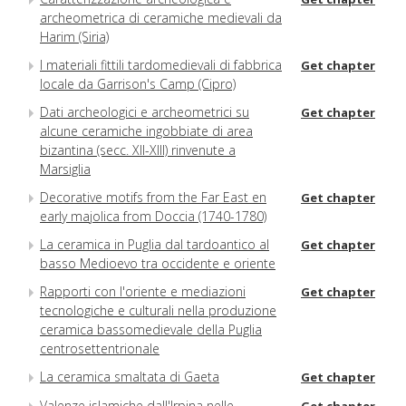
archeometrica di ceramiche medievali da
Harim (Siria)
I materiali fittili tardomedievali di fabbrica
Get chapter
locale da Garrison's Camp (Cipro)
Dati archeologici e archeometrici su
Get chapter
alcune ceramiche ingobbiate di area
bizantina (secc. XII-XIII) rinvenute a
Marsiglia
Decorative motifs from the Far East en
Get chapter
early majolica from Doccia (1740-1780)
La ceramica in Puglia dal tardoantico al
Get chapter
basso Medioevo tra occidente e oriente
Rapporti con l'oriente e mediazioni
Get chapter
tecnologiche e culturali nella produzione
ceramica bassomedievale della Puglia
centrosettentrionale
La ceramica smaltata di Gaeta
Get chapter
Valenze islamiche dall'Irpina nelle