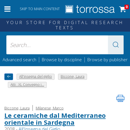
0
SKIP TO MAIN CONTENT
YOUR STORE FOR DIGITAL RESEARCH
TEXTS
|
|
Advanced search
Browse by discipline
Browse by publisher
All'insegna del giglio
Biccone, Laura
Atti : XL Convegno i...
|
Biccone, Laura
Milanese, Marco
Le ceramiche dal Mediterraneo
orientale in Sardegna
2008 -
All'Insegna del Giglio