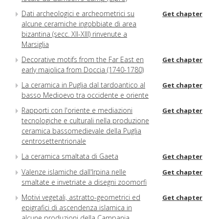
Dati archeologici e archeometrici su
Get chapter
alcune ceramiche ingobbiate di area
bizantina (secc. XII-XIII) rinvenute a
Marsiglia
Decorative motifs from the Far East en
Get chapter
early majolica from Doccia (1740-1780)
La ceramica in Puglia dal tardoantico al
Get chapter
basso Medioevo tra occidente e oriente
Rapporti con l'oriente e mediazioni
Get chapter
tecnologiche e culturali nella produzione
ceramica bassomedievale della Puglia
centrosettentrionale
La ceramica smaltata di Gaeta
Get chapter
Valenze islamiche dall'Irpina nelle
Get chapter
smaltate e invetriate a disegni zoomorfi
Motivi vegetali, astratto-geometrici ed
Get chapter
epigrafici di ascendenza islamica in
alcune produzioni della Campania