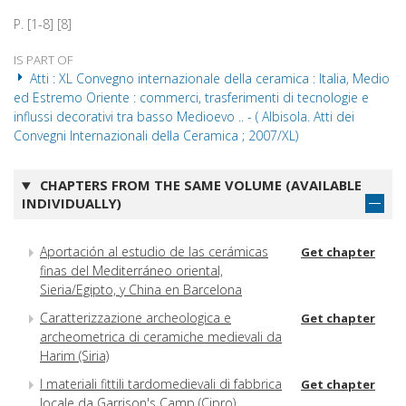
P. [1-8] [8]
IS PART OF
Atti : XL Convegno internazionale della ceramica : Italia, Medio
ed Estremo Oriente : commerci, trasferimenti di tecnologie e
influssi decorativi tra basso Medioevo .. - ( Albisola. Atti dei
Convegni Internazionali della Ceramica ; 2007/XL)
CHAPTERS FROM THE SAME VOLUME (AVAILABLE
INDIVIDUALLY)
Aportación al estudio de las cerámicas
Get chapter
finas del Mediterráneo oriental,
Sieria/Egipto, y China en Barcelona
Caratterizzazione archeologica e
Get chapter
archeometrica di ceramiche medievali da
Harim (Siria)
I materiali fittili tardomedievali di fabbrica
Get chapter
locale da Garrison's Camp (Cipro)