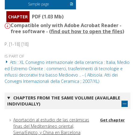
Sample page
PDF (1.03 Mb)
CHAPTER
Compatible only with Adobe Acrobat Reader -
free software - (
find out how to open the files
)
P. [1-18] [18]
IS PART OF
Atti : XL Convegno internazionale della ceramica : Italia, Medio
ed Estremo Oriente : commerci, trasferimenti di tecnologie e
influssi decorativi tra basso Medioevo .. - ( Albisola. Atti dei
Convegni Internazionali della Ceramica ; 2007/XL)
CHAPTERS FROM THE SAME VOLUME (AVAILABLE
INDIVIDUALLY)
Aportación al estudio de las cerámicas
Get chapter
finas del Mediterráneo oriental,
Sieria/Egipto, y China en Barcelona