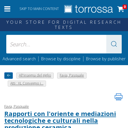
0
SKIP TO MAIN CONTENT
YOUR STORE FOR DIGITAL RESEARCH
TEXTS
|
|
Advanced search
Browse by discipline
Browse by publisher
All'insegna del giglio
Favia, Pasquale
Atti : XL Convegno i...
Favia, Pasquale
Rapporti con l'oriente e mediazioni
tecnologiche e culturali nella
produzione ceramica