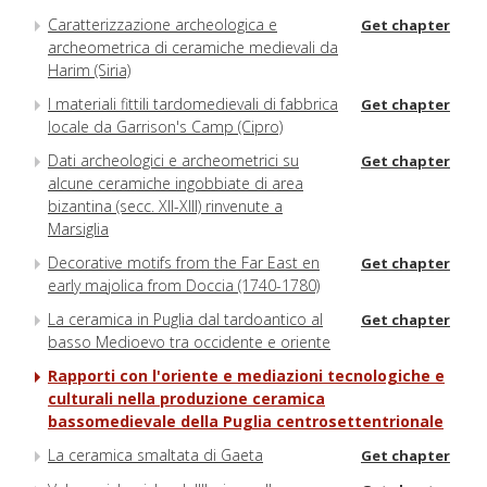
Caratterizzazione archeologica e
Get chapter
archeometrica di ceramiche medievali da
Harim (Siria)
I materiali fittili tardomedievali di fabbrica
Get chapter
locale da Garrison's Camp (Cipro)
Dati archeologici e archeometrici su
Get chapter
alcune ceramiche ingobbiate di area
bizantina (secc. XII-XIII) rinvenute a
Marsiglia
Decorative motifs from the Far East en
Get chapter
early majolica from Doccia (1740-1780)
La ceramica in Puglia dal tardoantico al
Get chapter
basso Medioevo tra occidente e oriente
Rapporti con l'oriente e mediazioni tecnologiche e
culturali nella produzione ceramica
bassomedievale della Puglia centrosettentrionale
La ceramica smaltata di Gaeta
Get chapter