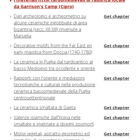
da Garrison's Camp (Cipro)
Dati archeologici e archeometrici su
Get chapter
alcune ceramiche ingobbiate di area
bizantina (secc. XII-XIII) rinvenute a
Marsiglia
Decorative motifs from the Far East en
Get chapter
early majolica from Doccia (1740-1780)
La ceramica in Puglia dal tardoantico al
Get chapter
basso Medioevo tra occidente e oriente
Rapporti con l'oriente e mediazioni
Get chapter
tecnologiche e culturali nella produzione
ceramica bassomedievale della Puglia
centrosettentrionale
La ceramica smaltata di Gaeta
Get chapter
Valenze islamiche dall'Irpina nelle
Get chapter
smaltate e invetriate a disegni zoomorfi
Motivi vegetali, astratto-geometrici ed
Get chapter