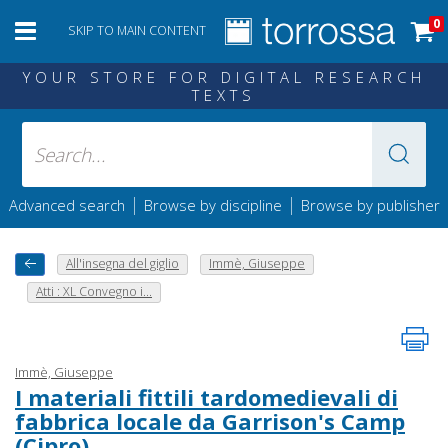
0
SKIP TO MAIN CONTENT
YOUR STORE FOR DIGITAL RESEARCH
TEXTS
|
|
Advanced search
Browse by discipline
Browse by publisher
All'insegna del giglio
Immè, Giuseppe
Atti : XL Convegno i...
Immè, Giuseppe
I materiali fittili tardomedievali di
fabbrica locale da Garrison's Camp
(Cipro)