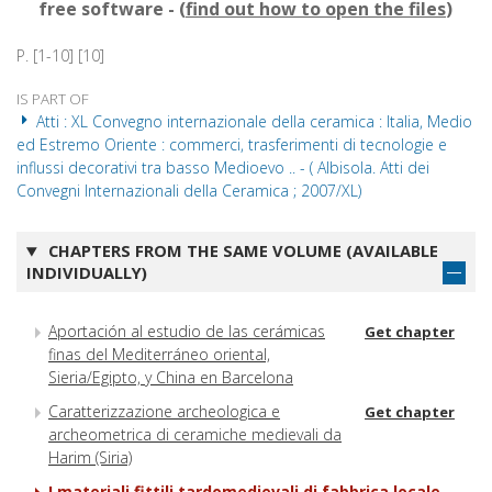
free software - (
find out how to open the files
)
P. [1-10] [10]
IS PART OF
Atti : XL Convegno internazionale della ceramica : Italia, Medio
ed Estremo Oriente : commerci, trasferimenti di tecnologie e
influssi decorativi tra basso Medioevo .. - ( Albisola. Atti dei
Convegni Internazionali della Ceramica ; 2007/XL)
CHAPTERS FROM THE SAME VOLUME (AVAILABLE
INDIVIDUALLY)
Aportación al estudio de las cerámicas
Get chapter
finas del Mediterráneo oriental,
Sieria/Egipto, y China en Barcelona
Caratterizzazione archeologica e
Get chapter
archeometrica di ceramiche medievali da
Harim (Siria)
I materiali fittili tardomedievali di fabbrica locale